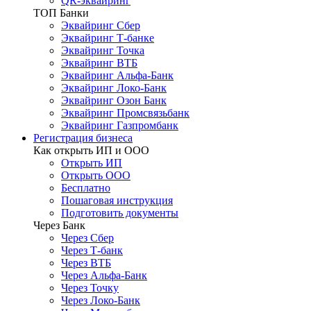
QR-эквайринг
ТОП Банки
Эквайринг Сбер
Эквайринг Т-банке
Эквайринг Точка
Эквайринг ВТБ
Эквайринг Альфа-Банк
Эквайринг Локо-Банк
Эквайринг Озон Банк
Эквайринг Промсвязьбанк
Эквайринг Газпромбанк
Регистрация бизнеса
Как открыть ИП и ООО
Открыть ИП
Открыть ООО
Бесплатно
Пошаговая инструкция
Подготовить документы
Через Банк
Через Сбер
Через Т-банк
Через ВТБ
Через Альфа-Банк
Через Точку
Через Локо-Банк