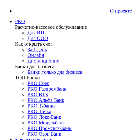
О проекте
РКО
Расчетно-кассовое обслуживание
Для ИП
Для ООО
Как открыть счет
За 1 день
Онлайн
Дистанционно
Банки для бизнеса
Банки только для бизнеса
ТОП Банки
РКО Сбер
РКО Газпромбанк
РКО ВТБ
РКО Альфа-Банк
РКО Т-банке
РКО Точка
РКО Локо-Банк
РКО Модульбанк
РКО Промсвязьбанк
РКО Озон Банк
Кредиты бизнесу