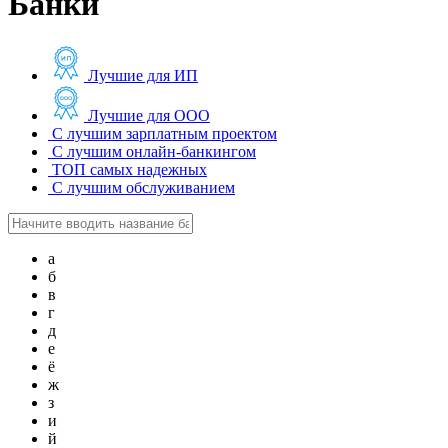
Банки
Лучшие для ИП
Лучшие для ООО
С лучшим зарплатным проектом
С лучшим онлайн-банкингом
ТОП самых надежных
С лучшим обслуживанием
а
б
в
г
д
е
ё
ж
з
и
й