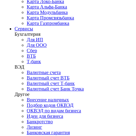
Карта Локо-Банка
Карта Альфа-Банка
Карта Модульбанка
Карта Промсвязьбанка
Карта Газпромбанка
Сервисы
Бухгалтерия
Для ИП
Для ООО
Сбер
ВТБ
Т-банк
ВЭД
Валютные счета
Валютный счет ВТБ
Валютный счет Т-банк
Валютный счет Банк Точка
Другое
Внесение наличных
Подбор кодов ОКВЭД
ОКВЭД по видам бизнеса
Идеи для бизнеса
Банкротство
Лизинг
Банковская гарантия