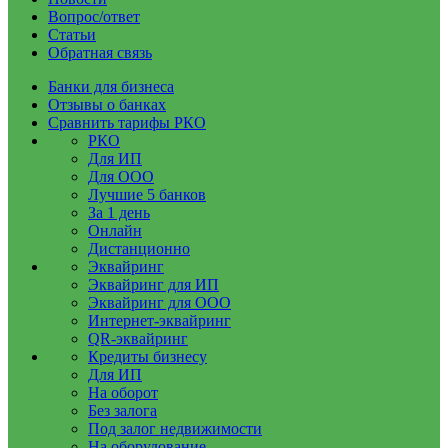
Вопрос/ответ
Статьи
Обратная связь
Банки для бизнеса
Отзывы о банках
Сравнить тарифы РКО
РКО
Для ИП
Для ООО
Лучшие 5 банков
За 1 день
Онлайн
Дистанционно
Эквайринг
Эквайринг для ИП
Эквайринг для ООО
Интернет-эквайринг
QR-эквайринг
Кредиты бизнесу
Для ИП
На оборот
Без залога
Под залог недвижимости
На оборудование