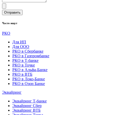
Отправить
Часто ищут
РКО
Для ИП
Для ООО
РКО в Сбербанке
РКО в Газпромбанке
РКО в Т-банке
РКО в Точке
РКО в Альфа-Банке
РКО в ВТБ
РКО в Локо-Банке
РКО в Озон Банке
Эквайринг
Эквайринг Т-банке
Эквайринг Сбер
Эквайринг ВТБ
Эквайринг Точка