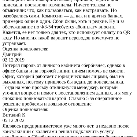
приехали, поставили терминалы. Ничего толком не
объяснили: что, как пользоваться, как настраивать. Но
разобрались сами. Комиссии — да как и в других банках,
примерно один в один. Сбои были, хоть и редкие. Ну и за
обслуживание по ФЗ-54 требуется абонплату вносить.
Кажется, её нет только для тех, кто использует оплату по QR-
коду. Но многих такой вариант переводов почему-то не
устраивает.
Оценка пользователя:
Дмитрий
02.12.2019
Потерял пароль от личного кабинета сбербизнес, однако в
офисе банка и на горячей линии ничем помочь не смогли.
Офис, который работает с юридическими лицами, был на
выходных, поэтому пришлось бы ждать до понедельника.
Тогда на мою просьбу откликнулся менеджер, который
уточнил вопрос и помог с восстановлением данных, и я могу
спокойно пользоваться картой. Ставлю 5 за оперативное
решение проблемы и лояльное отношение.
Оценка пользователя:
Виталий К.
05.12.2022
Являюсь предпринимателем уже много лет, а недавно после
консультаций с коллегами решил подключить услугу
эквайринга в Сбербанке и полностью перевести бизнес в этот