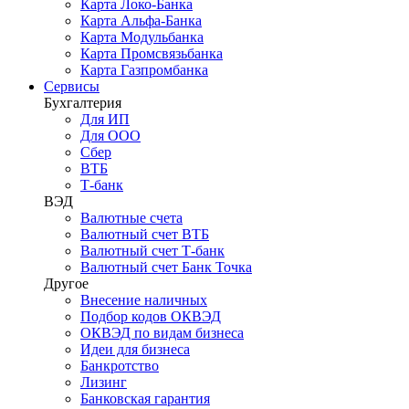
Карта Локо-Банка
Карта Альфа-Банка
Карта Модульбанка
Карта Промсвязьбанка
Карта Газпромбанка
Сервисы
Бухгалтерия
Для ИП
Для ООО
Сбер
ВТБ
Т-банк
ВЭД
Валютные счета
Валютный счет ВТБ
Валютный счет Т-банк
Валютный счет Банк Точка
Другое
Внесение наличных
Подбор кодов ОКВЭД
ОКВЭД по видам бизнеса
Идеи для бизнеса
Банкротство
Лизинг
Банковская гарантия