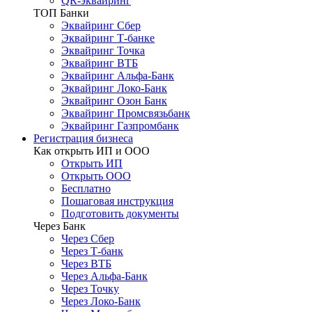
QR-эквайринг
ТОП Банки
Эквайринг Сбер
Эквайринг Т-банке
Эквайринг Точка
Эквайринг ВТБ
Эквайринг Альфа-Банк
Эквайринг Локо-Банк
Эквайринг Озон Банк
Эквайринг Промсвязьбанк
Эквайринг Газпромбанк
Регистрация бизнеса
Как открыть ИП и ООО
Открыть ИП
Открыть ООО
Бесплатно
Пошаговая инструкция
Подготовить документы
Через Банк
Через Сбер
Через Т-банк
Через ВТБ
Через Альфа-Банк
Через Точку
Через Локо-Банк