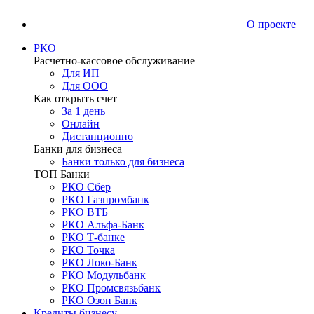
О проекте
РКО
Расчетно-кассовое обслуживание
Для ИП
Для ООО
Как открыть счет
За 1 день
Онлайн
Дистанционно
Банки для бизнеса
Банки только для бизнеса
ТОП Банки
РКО Сбер
РКО Газпромбанк
РКО ВТБ
РКО Альфа-Банк
РКО Т-банке
РКО Точка
РКО Локо-Банк
РКО Модульбанк
РКО Промсвязьбанк
РКО Озон Банк
Кредиты бизнесу