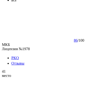
все
86
/
100
МКБ
Лицензия №1978
РКО
Отзывы
41
место