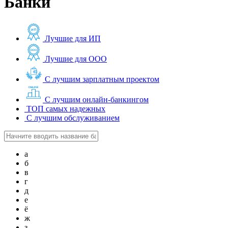
Банки
Лучшие для ИП
Лучшие для ООО
С лучшим зарплатным проектом
С лучшим онлайн-банкингом
ТОП самых надежных
С лучшим обслуживанием
а
б
в
г
д
е
ё
ж
з