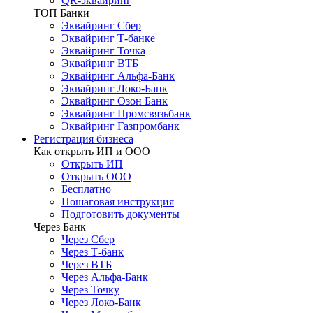
QR-эквайринг
ТОП Банки
Эквайринг Сбер
Эквайринг Т-банке
Эквайринг Точка
Эквайринг ВТБ
Эквайринг Альфа-Банк
Эквайринг Локо-Банк
Эквайринг Озон Банк
Эквайринг Промсвязьбанк
Эквайринг Газпромбанк
Регистрация бизнеса
Как открыть ИП и ООО
Открыть ИП
Открыть ООО
Бесплатно
Пошаговая инструкция
Подготовить документы
Через Банк
Через Сбер
Через Т-банк
Через ВТБ
Через Альфа-Банк
Через Точку
Через Локо-Банк