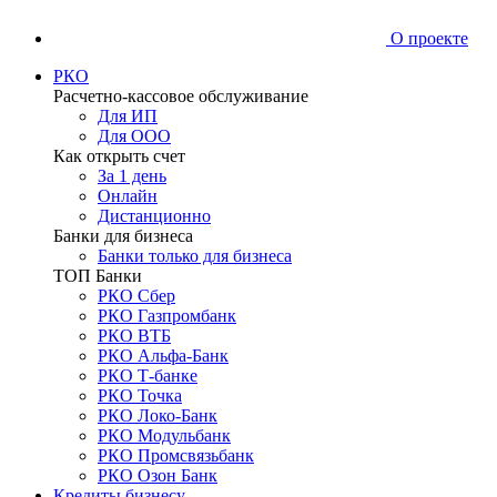
О проекте
РКО
Расчетно-кассовое обслуживание
Для ИП
Для ООО
Как открыть счет
За 1 день
Онлайн
Дистанционно
Банки для бизнеса
Банки только для бизнеса
ТОП Банки
РКО Сбер
РКО Газпромбанк
РКО ВТБ
РКО Альфа-Банк
РКО Т-банке
РКО Точка
РКО Локо-Банк
РКО Модульбанк
РКО Промсвязьбанк
РКО Озон Банк
Кредиты бизнесу