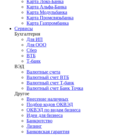
Карта Локо-Банка
Карта Альфа-Банка
Карта Модульбанка
Карта Промсвязьбанка
Карта Газпромбанка
Сервисы
Бухгалтерия
Для ИП
Для ООО
Сбер
ВТБ
Т-банк
ВЭД
Валютные счета
Валютный счет ВТБ
Валютный счет Т-банк
Валютный счет Банк Точка
Другое
Внесение наличных
Подбор кодов ОКВЭД
ОКВЭД по видам бизнеса
Идеи для бизнеса
Банкротство
Лизинг
Банковская гарантия