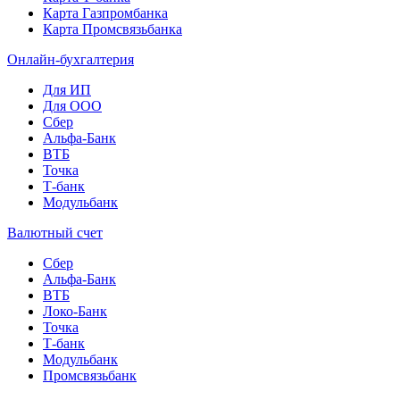
Карта Газпромбанка
Карта Промсвязьбанка
Онлайн-бухгалтерия
Для ИП
Для ООО
Сбер
Альфа-Банк
ВТБ
Точка
Т-банк
Модульбанк
Валютный счет
Сбер
Альфа-Банк
ВТБ
Локо-Банк
Точка
Т-банк
Модульбанк
Промсвязьбанк