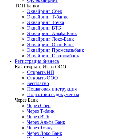
QR-эквайринг
ТОП Банки
Эквайринг Сбер
Эквайринг Т-банке
Эквайринг Точка
Эквайринг ВТБ
Эквайринг Альфа-Банк
Эквайринг Локо-Банк
Эквайринг Озон Банк
Эквайринг Промсвязьбанк
Эквайринг Газпромбанк
Регистрация бизнеса
Как открыть ИП и ООО
Открыть ИП
Открыть ООО
Бесплатно
Пошаговая инструкция
Подготовить документы
Через Банк
Через Сбер
Через Т-банк
Через ВТБ
Через Альфа-Банк
Через Точку
Через Локо-Банк