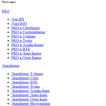
Часто ищут
РКО
Для ИП
Для ООО
РКО в Сбербанке
РКО в Газпромбанке
РКО в Т-банке
РКО в Точке
РКО в Альфа-Банке
РКО в ВТБ
РКО в Локо-Банке
РКО в Озон Банке
Эквайринг
Эквайринг Т-банке
Эквайринг Сбер
Эквайринг ВТБ
Эквайринг Точка
Эквайринг Альфа-Банк
Эквайринг Локо-Банк
Эквайринг Озон Банк
Эквайринг Модульбанк