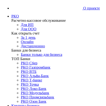
О проекте
РКО
Расчетно-кассовое обслуживание
Для ИП
Для ООО
Как открыть счет
За 1 день
Онлайн
Дистанционно
Банки для бизнеса
Банки только для бизнеса
ТОП Банки
РКО Сбер
РКО Газпромбанк
РКО ВТБ
РКО Альфа-Банк
РКО Т-банке
РКО Точка
РКО Локо-Банк
РКО Модульбанк
РКО Промсвязьбанк
РКО Озон Банк
Кредиты бизнесу