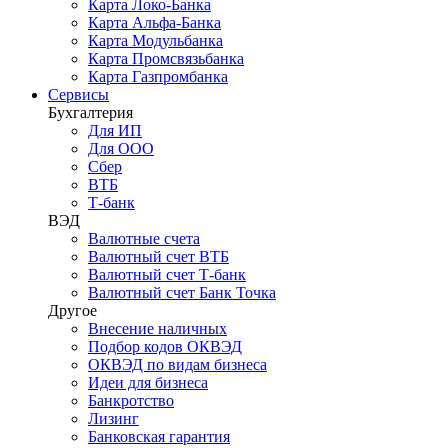
Карта Локо-Банка
Карта Альфа-Банка
Карта Модульбанка
Карта Промсвязьбанка
Карта Газпромбанка
Сервисы
Бухгалтерия
Для ИП
Для ООО
Сбер
ВТБ
Т-банк
ВЭД
Валютные счета
Валютный счет ВТБ
Валютный счет Т-банк
Валютный счет Банк Точка
Другое
Внесение наличных
Подбор кодов ОКВЭД
ОКВЭД по видам бизнеса
Идеи для бизнеса
Банкротство
Лизинг
Банковская гарантия