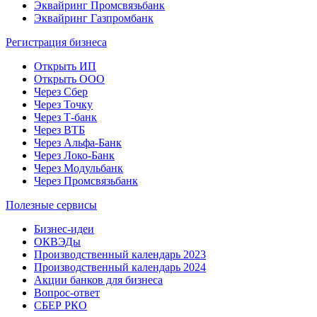
Эквайринг Промсвязьбанк
Эквайринг Газпромбанк
Регистрация бизнеса
Открыть ИП
Открыть ООО
Через Сбер
Через Точку
Через Т-банк
Через ВТБ
Через Альфа-Банк
Через Локо-Банк
Через Модульбанк
Через Промсвязьбанк
Полезные сервисы
Бизнес-идеи
ОКВЭДы
Производственный календарь 2023
Производственный календарь 2024
Акции банков для бизнеса
Вопрос-ответ
СБЕР РКО