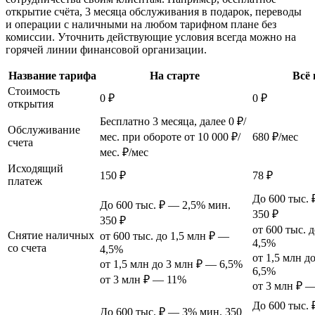
открытие счёта, 3 месяца обслуживания в подарок, переводы
и операции с наличными на любом тарифном плане без
комиссии. Уточнить действующие условия всегда можно на
горячей линии финансовой организации.
Название тарифа
На старте
Всё 
Стоимость
0 ₽
0 ₽
открытия
Бесплатно 3 месяца, далее 0 ₽/
Обслуживание
мес. при обороте от 10 000 ₽/
680 ₽/мес
счета
мес. ₽/мес
Исходящий
150 ₽
78 ₽
платеж
До 600 тыс.
До 600 тыс. ₽ — 2,5% мин.
350 ₽
350 ₽
от 600 тыс. 
Снятие наличных
от 600 тыс. до 1,5 млн ₽ —
4,5%
со счета
4,5%
от 1,5 млн д
от 1,5 млн до 3 млн ₽ — 6,5%
6,5%
от 3 млн ₽ — 11%
от 3 млн ₽ 
До 600 тыс.
До 600 тыс. ₽ — 3% мин. 350