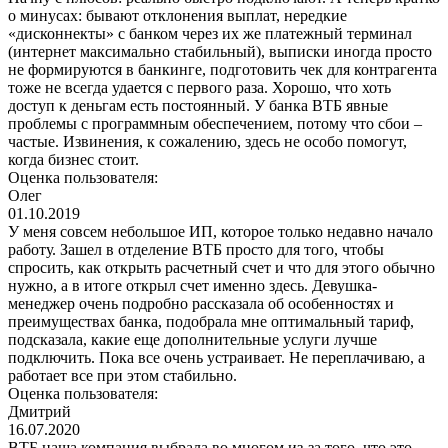
о минусах: бывают отклонения выплат, нередкие
«дисконнекты» с банком через их же платежный терминал
(интернет максимально стабильный), выписки иногда просто
не формируются в банкинге, подготовить чек для контрагента
тоже не всегда удается с первого раза. Хорошо, что хоть
доступ к деньгам есть постоянный. У банка ВТБ явные
проблемы с программным обеспечением, потому что сбои –
частые. Извинения, к сожалению, здесь не особо помогут,
когда бизнес стоит.
Оценка пользователя:
Олег
01.10.2019
У меня совсем небольшое ИП, которое только недавно начало
работу. Зашел в отделение ВТБ просто для того, чтобы
спросить, как открыть расчетный счет и что для этого обычно
нужно, а в итоге открыл счет именно здесь. Девушка-
менеджер очень подробно рассказала об особенностях и
преимуществах банка, подобрала мне оптимальный тариф,
подсказала, какие еще дополнительные услуги лучше
подключить. Пока все очень устраивает. Не переплачиваю, а
работает все при этом стабильно.
Оценка пользователя:
Дмитрий
16.07.2020
ВТБ наша компания выбрала во многом из-за того, что это