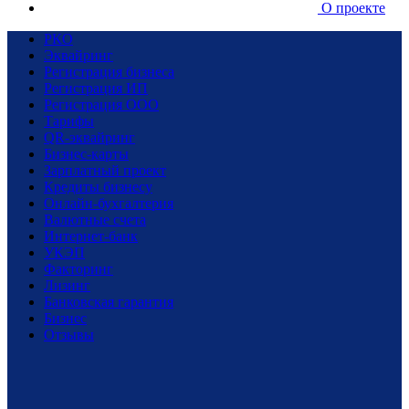
О проекте
РКО
Эквайринг
Регистрация бизнеса
Регистрация ИП
Регистрация ООО
Тарифы
QR-эквайринг
Бизнес-карты
Зарплатный проект
Кредиты бизнесу
Онлайн-бухгалтерия
Валютные счета
Интернет-банк
УКЭП
Факторинг
Лизинг
Банковская гарантия
Бизнес
Отзывы