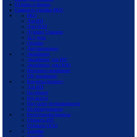
Отзывы о банках
Сравнить тарифы РКО
РКО
Для ИП
Для ООО
Лучшие 5 банков
За 1 день
Онлайн
Дистанционно
Эквайринг
Эквайринг для ИП
Эквайринг для ООО
Интернет-эквайринг
QR-эквайринг
Кредиты бизнесу
Для ИП
На оборот
Без залога
Под залог недвижимости
На оборудование
Регистрация бизнеса
Открыть ИП
Открыть ООО
Тарифы
Для ИП