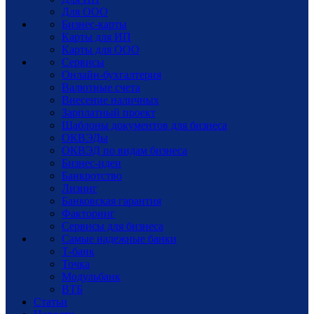
Для ООО
Бизнес-карты
Карты для ИП
Карты для ООО
Сервисы
Онлайн-бухгалтерия
Валютные счета
Внесение наличных
Зарплатный проект
Шаблоны документов для бизнеса
ОКВЭДы
ОКВЭД по видам бизнеса
Бизнес-идеи
Банкротство
Лизинг
Банковская гарантия
Факторинг
Сервисы для бизнеса
Самые надежные банки
Т-банк
Точка
Модульбанк
ВТБ
Статьи