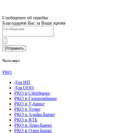
Сообщение об ошибке
Благодарим Вас за Ваше время
Отправить
Часто ищут
РКО
Для ИП
Для ООО
РКО в Сбербанке
РКО в Газпромбанке
РКО в Т-банке
РКО в Точке
РКО в Альфа-Банке
РКО в ВТБ
РКО в Локо-Банке
РКО в Озон Банке