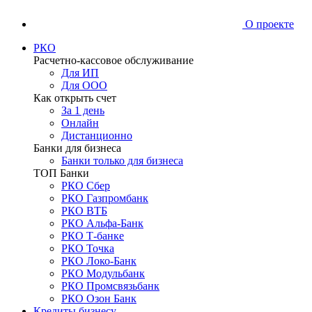
О проекте
РКО
Расчетно-кассовое обслуживание
Для ИП
Для ООО
Как открыть счет
За 1 день
Онлайн
Дистанционно
Банки для бизнеса
Банки только для бизнеса
ТОП Банки
РКО Сбер
РКО Газпромбанк
РКО ВТБ
РКО Альфа-Банк
РКО Т-банке
РКО Точка
РКО Локо-Банк
РКО Модульбанк
РКО Промсвязьбанк
РКО Озон Банк
Кредиты бизнесу