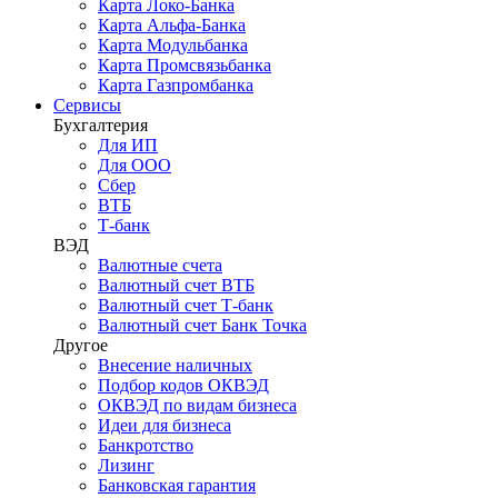
Карта Локо-Банка
Карта Альфа-Банка
Карта Модульбанка
Карта Промсвязьбанка
Карта Газпромбанка
Сервисы
Бухгалтерия
Для ИП
Для ООО
Сбер
ВТБ
Т-банк
ВЭД
Валютные счета
Валютный счет ВТБ
Валютный счет Т-банк
Валютный счет Банк Точка
Другое
Внесение наличных
Подбор кодов ОКВЭД
ОКВЭД по видам бизнеса
Идеи для бизнеса
Банкротство
Лизинг
Банковская гарантия