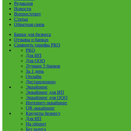
Редакция
Новости
Вопрос/ответ
Статьи
Обратная связь
Банки для бизнеса
Отзывы о банках
Сравнить тарифы РКО
РКО
Для ИП
Для ООО
Лучшие 5 банков
За 1 день
Онлайн
Дистанционно
Эквайринг
Эквайринг для ИП
Эквайринг для ООО
Интернет-эквайринг
QR-эквайринг
Кредиты бизнесу
Для ИП
На оборот
Без залога