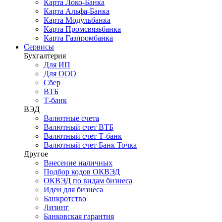
Карта Локо-Банка
Карта Альфа-Банка
Карта Модульбанка
Карта Промсвязьбанка
Карта Газпромбанка
Сервисы
Бухгалтерия
Для ИП
Для ООО
Сбер
ВТБ
Т-банк
ВЭД
Валютные счета
Валютный счет ВТБ
Валютный счет Т-банк
Валютный счет Банк Точка
Другое
Внесение наличных
Подбор кодов ОКВЭД
ОКВЭД по видам бизнеса
Идеи для бизнеса
Банкротство
Лизинг
Банковская гарантия