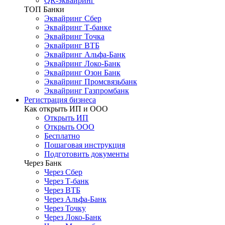
QR-эквайринг
ТОП Банки
Эквайринг Сбер
Эквайринг Т-банке
Эквайринг Точка
Эквайринг ВТБ
Эквайринг Альфа-Банк
Эквайринг Локо-Банк
Эквайринг Озон Банк
Эквайринг Промсвязьбанк
Эквайринг Газпромбанк
Регистрация бизнеса
Как открыть ИП и ООО
Открыть ИП
Открыть ООО
Бесплатно
Пошаговая инструкция
Подготовить документы
Через Банк
Через Сбер
Через Т-банк
Через ВТБ
Через Альфа-Банк
Через Точку
Через Локо-Банк