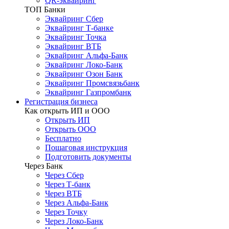
QR-эквайринг
ТОП Банки
Эквайринг Сбер
Эквайринг Т-банке
Эквайринг Точка
Эквайринг ВТБ
Эквайринг Альфа-Банк
Эквайринг Локо-Банк
Эквайринг Озон Банк
Эквайринг Промсвязьбанк
Эквайринг Газпромбанк
Регистрация бизнеса
Как открыть ИП и ООО
Открыть ИП
Открыть ООО
Бесплатно
Пошаговая инструкция
Подготовить документы
Через Банк
Через Сбер
Через Т-банк
Через ВТБ
Через Альфа-Банк
Через Точку
Через Локо-Банк