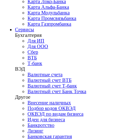
Карта Локо-Банка
Карта Альфа-Банка
Карта Модульбанка
Карта Промсвязьбанка
Карта Газпромбанка
Сервисы
Бухгалтерия
Для ИП
Для ООО
Сбер
ВТБ
Т-банк
ВЭД
Валютные счета
Валютный счет ВТБ
Валютный счет Т-банк
Валютный счет Банк Точка
Другое
Внесение наличных
Подбор кодов ОКВЭД
ОКВЭД по видам бизнеса
Идеи для бизнеса
Банкротство
Лизинг
Банковская гарантия