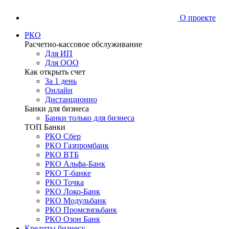
О проекте
РКО
Расчетно-кассовое обслуживание
Для ИП
Для ООО
Как открыть счет
За 1 день
Онлайн
Дистанционно
Банки для бизнеса
Банки только для бизнеса
ТОП Банки
РКО Сбер
РКО Газпромбанк
РКО ВТБ
РКО Альфа-Банк
РКО Т-банке
РКО Точка
РКО Локо-Банк
РКО Модульбанк
РКО Промсвязьбанк
РКО Озон Банк
Кредиты бизнесу