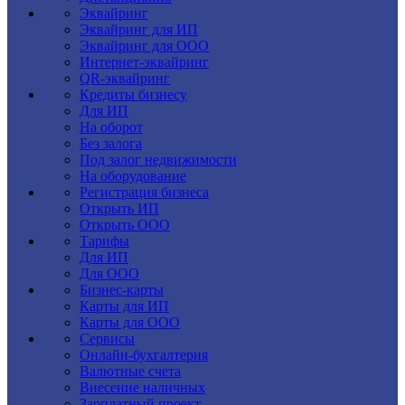
Эквайринг
Эквайринг для ИП
Эквайринг для ООО
Интернет-эквайринг
QR-эквайринг
Кредиты бизнесу
Для ИП
На оборот
Без залога
Под залог недвижимости
На оборудование
Регистрация бизнеса
Открыть ИП
Открыть ООО
Тарифы
Для ИП
Для ООО
Бизнес-карты
Карты для ИП
Карты для ООО
Сервисы
Онлайн-бухгалтерия
Валютные счета
Внесение наличных
Зарплатный проект