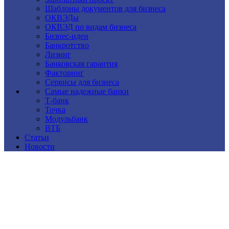
Шаблоны документов для бизнеса
ОКВЭДы
ОКВЭД по видам бизнеса
Бизнес-идеи
Банкротство
Лизинг
Банковская гарантия
Факторинг
Сервисы для бизнеса
Самые надежные банки
Т-банк
Точка
Модульбанк
ВТБ
Статьи
Новости