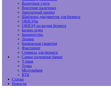
Валютные счета
Внесение наличных
Зарплатный проект
Шаблоны документов для бизнеса
ОКВЭДы
ОКВЭД по видам бизнеса
Бизнес-идеи
Банкротство
Лизинг
Банковская гарантия
Факторинг
Сервисы для бизнеса
Самые надежные банки
Т-банк
Точка
Модульбанк
ВТБ
Статьи
Новости