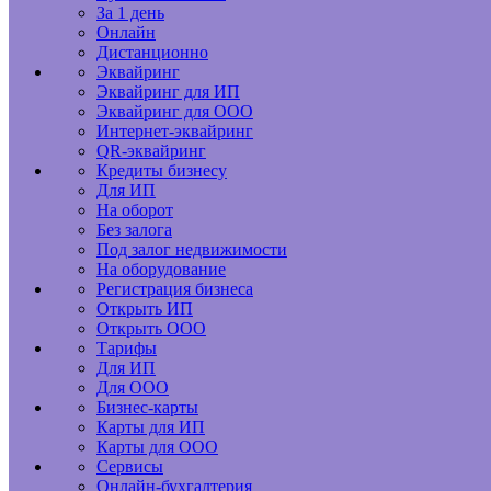
За 1 день
Онлайн
Дистанционно
Эквайринг
Эквайринг для ИП
Эквайринг для ООО
Интернет-эквайринг
QR-эквайринг
Кредиты бизнесу
Для ИП
На оборот
Без залога
Под залог недвижимости
На оборудование
Регистрация бизнеса
Открыть ИП
Открыть ООО
Тарифы
Для ИП
Для ООО
Бизнес-карты
Карты для ИП
Карты для ООО
Сервисы
Онлайн-бухгалтерия