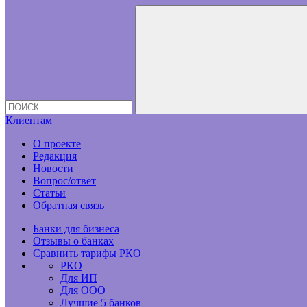
Клиентам
О проекте
Редакция
Новости
Вопрос/ответ
Статьи
Обратная связь
Банки для бизнеса
Отзывы о банках
Сравнить тарифы РКО
РКО
Для ИП
Для ООО
Лучшие 5 банков