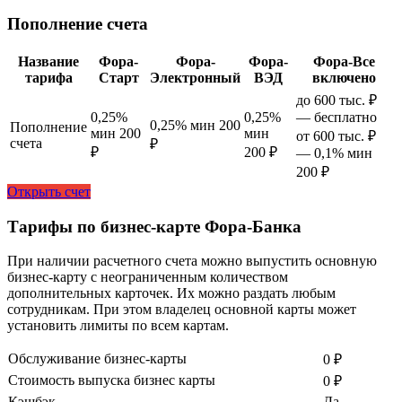
Пополнение счета
Название
Фора-
Фора-
Фора-
Фора-Все
тарифа
Старт
Электронный
ВЭД
включено
до 600 тыс. ₽
0,25%
0,25%
— бесплатно
0,25% мин 200
Пополнение
мин 200
мин
от 600 тыс. ₽
счета
₽
₽
200 ₽
— 0,1% мин
200 ₽
Открыть счет
Тарифы по бизнес-карте Фора-Банка
При наличии расчетного счета можно выпустить основную
бизнес-карту с неограниченным количеством
дополнительных карточек. Их можно раздать любым
сотрудникам. При этом владелец основной карты может
установить лимиты по всем картам.
Обслуживание бизнес-карты
0 ₽
Стоимость выпуска бизнес карты
0 ₽
Кэшбэк
Да