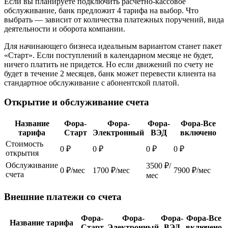
Если вы планируете подключить расчетно-кассовое
обслуживание, банк предложит 4 тарифа на выбор. Что
выбрать — зависит от количества платежных поручений, вида
деятельности и оборота компании.
Для начинающего бизнеса идеальным вариантом станет пакет
«Старт». Если поступлений в календарном месяце не будет,
ничего платить не придется. Но если движений по счету не
будет в течение 2 месяцев, банк может перевести клиента на
стандартное обслуживание с абонентской платой.
Открытие и обслуживание счета
Название
Фора-
Фора-
Фора-
Фора-Все
тарифа
Старт
Электронный
ВЭД
включено
Стоимость
0 ₽
0 ₽
0 ₽
0 ₽
открытия
Обслуживание
3500 ₽/
0 ₽/мес
1700 ₽/мес
7900 ₽/мес
счета
мес
Внешние платежи со счета
Фора-
Фора-
Фора-
Фора-Все
Название тарифа
Старт
Электронный
ВЭД
включено