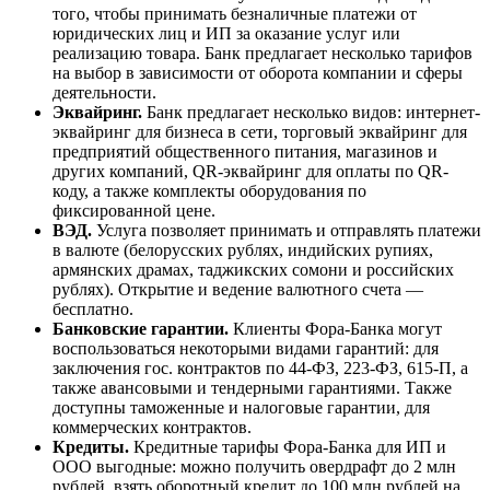
того, чтобы принимать безналичные платежи от
юридических лиц и ИП за оказание услуг или
реализацию товара. Банк предлагает несколько тарифов
на выбор в зависимости от оборота компании и сферы
деятельности.
Эквайринг.
Банк предлагает несколько видов: интернет-
эквайринг для бизнеса в сети, торговый эквайринг для
предприятий общественного питания, магазинов и
других компаний, QR-эквайринг для оплаты по QR-
коду, а также комплекты оборудования по
фиксированной цене.
ВЭД.
Услуга позволяет принимать и отправлять платежи
в валюте (белорусских рублях, индийских рупиях,
армянских драмах, таджикских сомони и российских
рублях). Открытие и ведение валютного счета —
бесплатно.
Банковские гарантии.
Клиенты Фора-Банка могут
воспользоваться некоторыми видами гарантий: для
заключения гос. контрактов по 44-ФЗ, 223-ФЗ, 615-П, а
также авансовыми и тендерными гарантиями. Также
доступны таможенные и налоговые гарантии, для
коммерческих контрактов.
Кредиты.
Кредитные тарифы Фора-Банка для ИП и
ООО выгодные: можно получить овердрафт до 2 млн
рублей, взять оборотный кредит до 100 млн рублей на