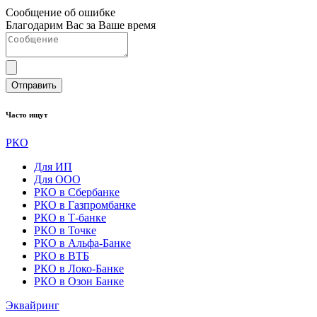
Сообщение об ошибке
Благодарим Вас за Ваше время
Отправить
Часто ищут
РКО
Для ИП
Для ООО
РКО в Сбербанке
РКО в Газпромбанке
РКО в Т-банке
РКО в Точке
РКО в Альфа-Банке
РКО в ВТБ
РКО в Локо-Банке
РКО в Озон Банке
Эквайринг