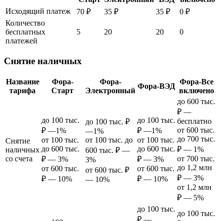
Исходящий платеж
70 ₽
35 ₽
35 ₽
0 ₽
Количество
бесплатных
5
20
20
0
платежей
Снятие наличных
Название
Фора-
Фора-
Фора-Все
Фора-ВЭД
тарифа
Старт
Электронный
включено
до 600 тыс.
₽ —
до 100 тыс.
до 100 тыс.
бесплатно
до 100 тыс. ₽
от 600 тыс.
₽ —1%
₽ —1%
—1%
до 700 тыс.
от 100 тыс.
от 100 тыс. до
от 100 тыс.
Снятие
до 600 тыс.
до 600 тыс.
₽ — 1%
наличных
600 тыс. ₽ —
со счета
от 700 тыс.
₽ — 3%
₽ — 3%
3%
до 1,2 млн
от 600 тыс.
от 600 тыс.
от 600 тыс. ₽
₽ — 3%
₽ — 10%
₽ — 10%
— 10%
от 1,2 млн
₽ — 5%
до 100 тыс.
до 100 тыс.
₽ —