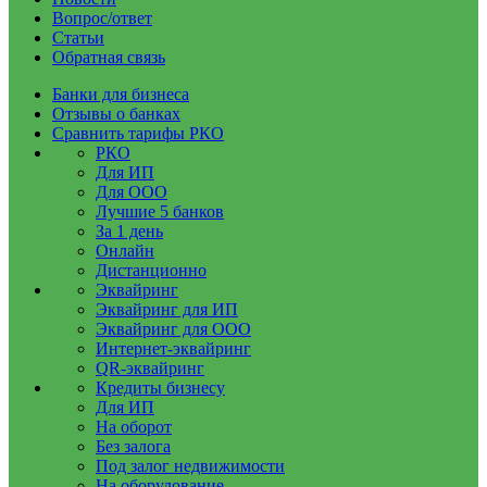
Вопрос/ответ
Статьи
Обратная связь
Банки для бизнеса
Отзывы о банках
Сравнить тарифы РКО
РКО
Для ИП
Для ООО
Лучшие 5 банков
За 1 день
Онлайн
Дистанционно
Эквайринг
Эквайринг для ИП
Эквайринг для ООО
Интернет-эквайринг
QR-эквайринг
Кредиты бизнесу
Для ИП
На оборот
Без залога
Под залог недвижимости
На оборудование