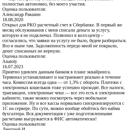
полностью автономно, без моего участия.
Оценка пользователя:
Александр Ракшин
18.08.2020
Открыл для РКО расчетный счет в Сбербанке. В первый же
месяц обслуживания с меня списали деньги за услугу,
которую я не подключал. Позвонил в колл-центр –
согласились, что заявки на услугу не было, будем разбираться.
Воз и ныне там. Задолженность передо мной не покрыли,
денег списанных не вернули.
Оценка пользователя:
Anatoly
16.07.2023
Приятно удивлен данным банком в плане эквайринга.
Терминал устанавливают и настраивают реально в течение
часа. Комиссия всегда одна — от 1,3% с оборота. Платежи с
электронных кошельков тоже успешно проходят. Все налоги,
транзакции, электронные чеки — все это есть в электронном
кабинете, также можно посмотреть через мобильное
приложение. Ну и все кассы нормально синхронизируются с
1С на сервере. По сути, можно вообще обойтись без найма
бухгалтера. Вся документация с уже подготовленными
расчетами выгружается в ФНС автоматически!
Оценка пользователя:
Дмитрий И.