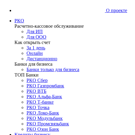
О проекте
РКО
Расчетно-кассовое обслуживание
Для ИП
Для ООО
Как открыть счет
За 1 день
Онлайн
Дистанционно
Банки для бизнеса
Банки только для бизнеса
ТОП Банки
РКО Сбер
РКО Газпромбанк
РКО ВТБ
РКО Альфа-Банк
РКО Т-банке
РКО Точка
РКО Локо-Банк
РКО Модульбанк
РКО Промсвязьбанк
РКО Озон Банк
Кредиты бизнесу