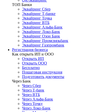
QR-эквайринг
ТОП Банки
Эквайринг Сбер
Эквайринг Т-банке
Эквайринг Точка
Эквайринг ВТБ
Эквайринг Альфа-Банк
Эквайринг Локо-Банк
Эквайринг Озон Банк
Эквайринг Промсвязьбанк
Эквайринг Газпромбанк
Регистрация бизнеса
Как открыть ИП и ООО
Открыть ИП
Открыть ООО
Бесплатно
Пошаговая инструкция
Подготовить документы
Через Банк
Через Сбер
Через Т-банк
Через ВТБ
Через Альфа-Банк
Через Точку
Через Локо-Банк