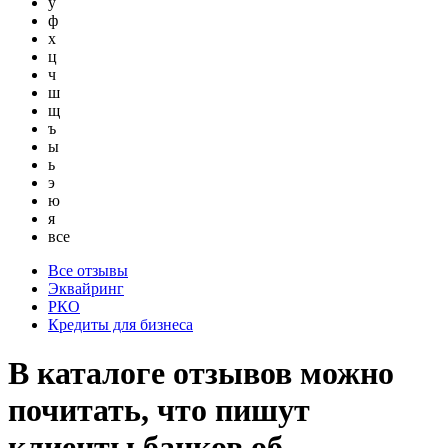
у
ф
х
ц
ч
ш
щ
ъ
ы
ь
э
ю
я
все
Все отзывы
Эквайринг
РКО
Кредиты для бизнеса
В каталоге отзывов можно
почитать, что пишут
клиенты банков об