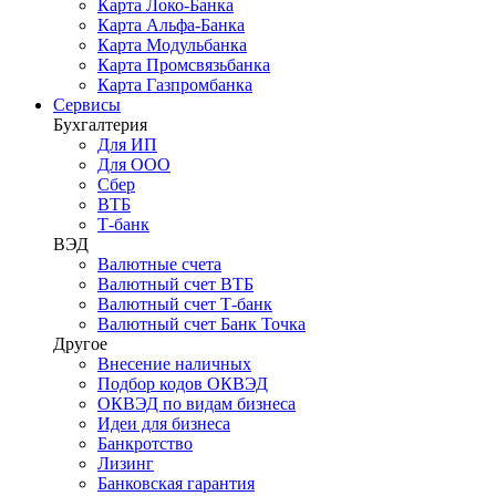
Карта Локо-Банка
Карта Альфа-Банка
Карта Модульбанка
Карта Промсвязьбанка
Карта Газпромбанка
Сервисы
Бухгалтерия
Для ИП
Для ООО
Сбер
ВТБ
Т-банк
ВЭД
Валютные счета
Валютный счет ВТБ
Валютный счет Т-банк
Валютный счет Банк Точка
Другое
Внесение наличных
Подбор кодов ОКВЭД
ОКВЭД по видам бизнеса
Идеи для бизнеса
Банкротство
Лизинг
Банковская гарантия