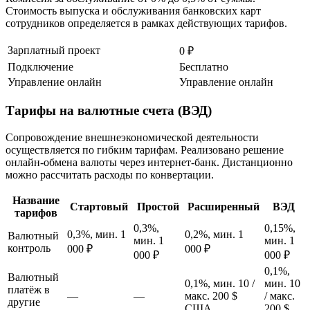
Стоимость выпуска и обслуживания банковских карт
сотрудников определяется в рамках действующих тарифов.
Зарплатный проект
0 ₽
Подключение
Бесплатно
Управление онлайн
Управление онлайн
Тарифы на валютные счета (ВЭД)
Сопровождение внешнеэкономической деятельности
осуществляется по гибким тарифам. Реализовано решение
онлайн-обмена валюты через интернет-банк. Дистанционно
можно рассчитать расходы по конвертации.
Название
Стартовый
Простой
Расширенный
ВЭД
тарифов
0,3%,
0,15%,
0,3%, мин. 1
0,2%, мин. 1
Валютный
мин. 1
мин. 1
контроль
000 ₽
000 ₽
000 ₽
000 ₽
0,1%,
Валютный
0,1%, мин. 10 /
мин. 10
платёж в
—
—
макс. 200 $
/ макс.
другие
США
200 $