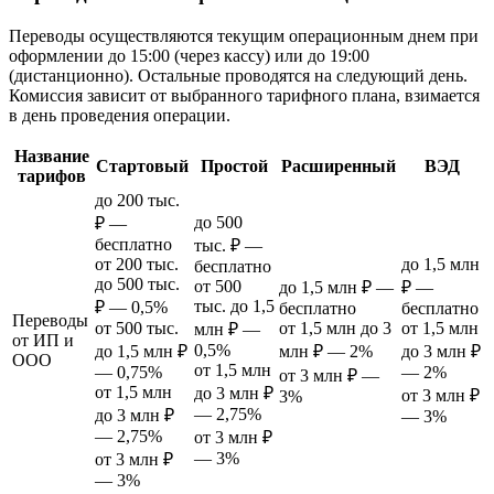
Переводы осуществляются текущим операционным днем при
оформлении до 15:00 (через кассу) или до 19:00
(дистанционно). Остальные проводятся на следующий день.
Комиссия зависит от выбранного тарифного плана, взимается
в день проведения операции.
Название
Стартовый
Простой
Расширенный
ВЭД
тарифов
до 200 тыс.
до 500
₽ —
бесплатно
тыс. ₽ —
от 200 тыс.
до 1,5 млн
бесплатно
до 500 тыс.
от 500
до 1,5 млн ₽ —
₽ —
тыс. до 1,5
₽ — 0,5%
бесплатно
бесплатно
Переводы
от 500 тыс.
от 1,5 млн до 3
от 1,5 млн
млн ₽ —
от ИП и
0,5%
до 1,5 млн ₽
млн ₽ — 2%
до 3 млн ₽
ООО
от 1,5 млн
— 0,75%
— 2%
от 3 млн ₽ —
от 1,5 млн
до 3 млн ₽
от 3 млн ₽
3%
— 2,75%
до 3 млн ₽
— 3%
— 2,75%
от 3 млн ₽
— 3%
от 3 млн ₽
— 3%