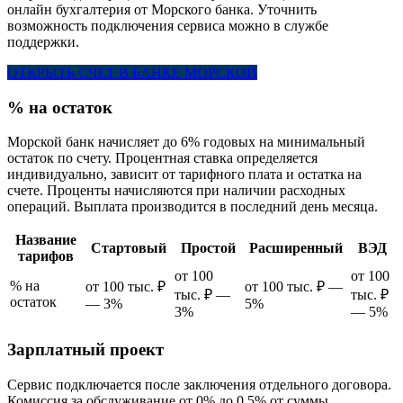
онлайн бухгалтерия от Морского банка. Уточнить
возможность подключения сервиса можно в службе
поддержки.
ОТКРЫТЬ СЧЕТ В БАНКЕ МОРСКОЙ
% на остаток
Морской банк начисляет до 6% годовых на минимальный
остаток по счету. Процентная ставка определяется
индивидуально, зависит от тарифного плата и остатка на
счете. Проценты начисляются при наличии расходных
операций. Выплата производится в последний день месяца.
Название
Стартовый
Простой
Расширенный
ВЭД
тарифов
от 100
от 100
% на
от 100 тыс. ₽
от 100 тыс. ₽ —
тыс. ₽ —
тыс. ₽
остаток
— 3%
5%
3%
— 5%
Зарплатный проект
Сервис подключается после заключения отдельного договора.
Комиссия за обслуживание от 0% до 0,5% от суммы.