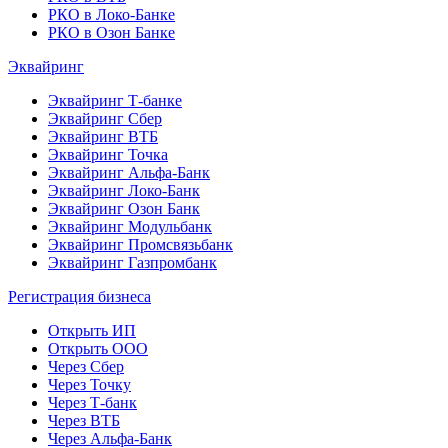
РКО в Локо-Банке
РКО в Озон Банке
Эквайринг
Эквайринг Т-банке
Эквайринг Сбер
Эквайринг ВТБ
Эквайринг Точка
Эквайринг Альфа-Банк
Эквайринг Локо-Банк
Эквайринг Озон Банк
Эквайринг Модульбанк
Эквайринг Промсвязьбанк
Эквайринг Газпромбанк
Регистрация бизнеса
Открыть ИП
Открыть ООО
Через Сбер
Через Точку
Через Т-банк
Через ВТБ
Через Альфа-Банк