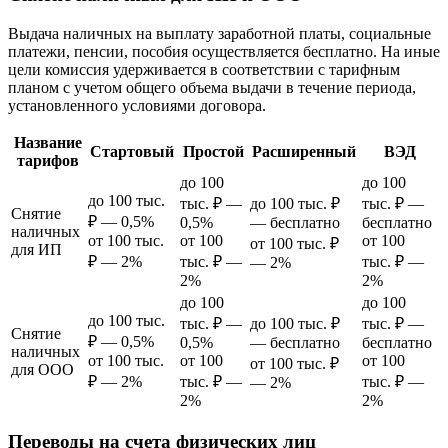
Выдача наличных на выплату заработной платы, социальные
платежи, пенсии, пособия осуществляется бесплатно. На иные
цели комиссия удерживается в соответствии с тарифным
планом с учетом общего объема выдачи в течение периода,
установленного условиями договора.
Название
Стартовый
Простой
Расширенный
ВЭД
тарифов
до 100
до 100
до 100 тыс.
тыс. ₽ —
до 100 тыс. ₽
тыс. ₽ —
Снятие
₽ — 0,5%
0,5%
— бесплатно
бесплатно
наличных
от 100 тыс.
от 100
от 100
от 100 тыс. ₽
для ИП
₽ — 2%
тыс. ₽ —
тыс. ₽ —
— 2%
2%
2%
до 100
до 100
до 100 тыс.
тыс. ₽ —
до 100 тыс. ₽
тыс. ₽ —
Снятие
₽ — 0,5%
0,5%
— бесплатно
бесплатно
наличных
от 100 тыс.
от 100
от 100
от 100 тыс. ₽
для ООО
₽ — 2%
тыс. ₽ —
тыс. ₽ —
— 2%
2%
2%
Переводы на счета физических лиц