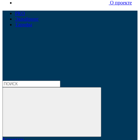
О проекте
РКО
Эквайринг
Тарифы
Клиентам