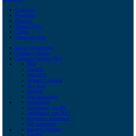
О проекте
Редакция
Новости
Вопрос/ответ
Статьи
Обратная связь
Банки для бизнеса
Отзывы о банках
Сравнить тарифы РКО
РКО
Для ИП
Для ООО
Лучшие 5 банков
За 1 день
Онлайн
Дистанционно
Эквайринг
Эквайринг для ИП
Эквайринг для ООО
Интернет-эквайринг
QR-эквайринг
Кредиты бизнесу
Для ИП