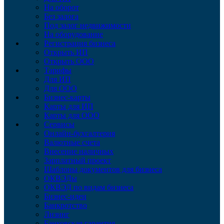
На оборот
Без залога
Под залог недвижимости
На оборудование
Регистрация бизнеса
Открыть ИП
Открыть ООО
Тарифы
Для ИП
Для ООО
Бизнес-карты
Карты для ИП
Карты для ООО
Сервисы
Онлайн-бухгалтерия
Валютные счета
Внесение наличных
Зарплатный проект
Шаблоны документов для бизнеса
ОКВЭДы
ОКВЭД по видам бизнеса
Бизнес-идеи
Банкротство
Лизинг
Банковская гарантия