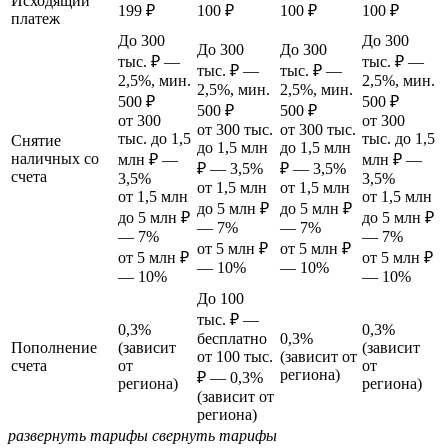
Исходящий
199 ₽
100 ₽
100 ₽
100 ₽
платеж
До 300
До 300
До 300
До 300
тыс. ₽ —
тыс. ₽ —
тыс. ₽ —
тыс. ₽ —
2,5%, мин.
2,5%, мин.
2,5%, мин.
2,5%, мин.
500 ₽
500 ₽
500 ₽
500 ₽
от 300
от 300
от 300 тыс.
от 300 тыс.
тыс. до 1,5
тыс. до 1,5
Снятие
до 1,5 млн
до 1,5 млн
наличных со
млн ₽ —
млн ₽ —
₽ — 3,5%
₽ — 3,5%
счета
3,5%
3,5%
от 1,5 млн
от 1,5 млн
от 1,5 млн
от 1,5 млн
до 5 млн ₽
до 5 млн ₽
до 5 млн ₽
до 5 млн ₽
— 7%
— 7%
— 7%
— 7%
от 5 млн ₽
от 5 млн ₽
от 5 млн ₽
от 5 млн ₽
— 10%
— 10%
— 10%
— 10%
До 100
тыс. ₽ —
0,3%
0,3%
бесплатно
0,3%
Пополнение
(зависит
(зависит
от 100 тыс.
(зависит от
счета
от
от
региона)
₽ — 0,3%
региона)
региона)
(зависит от
региона)
развернуть тарифы
свернуть тарифы