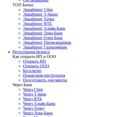
QR-эквайринг
ТОП Банки
Эквайринг Сбер
Эквайринг Т-банке
Эквайринг Точка
Эквайринг ВТБ
Эквайринг Альфа-Банк
Эквайринг Локо-Банк
Эквайринг Озон Банк
Эквайринг Промсвязьбанк
Эквайринг Газпромбанк
Регистрация бизнеса
Как открыть ИП и ООО
Открыть ИП
Открыть ООО
Бесплатно
Пошаговая инструкция
Подготовить документы
Через Банк
Через Сбер
Через Т-банк
Через ВТБ
Через Альфа-Банк
Через Точку
Через Локо-Банк