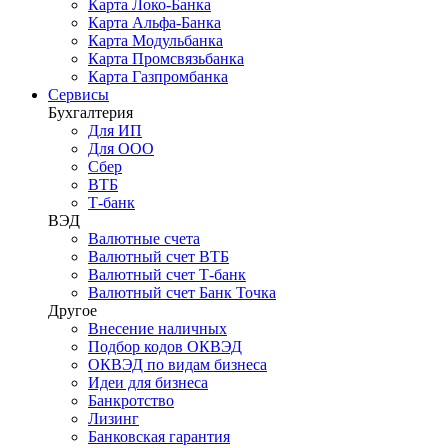
Карта Локо-Банка
Карта Альфа-Банка
Карта Модульбанка
Карта Промсвязьбанка
Карта Газпромбанка
Сервисы
Бухгалтерия
Для ИП
Для ООО
Сбер
ВТБ
Т-банк
ВЭД
Валютные счета
Валютный счет ВТБ
Валютный счет Т-банк
Валютный счет Банк Точка
Другое
Внесение наличных
Подбор кодов ОКВЭД
ОКВЭД по видам бизнеса
Идеи для бизнеса
Банкротство
Лизинг
Банковская гарантия