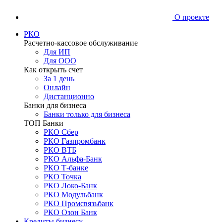
О проекте
РКО
Расчетно-кассовое обслуживание
Для ИП
Для ООО
Как открыть счет
За 1 день
Онлайн
Дистанционно
Банки для бизнеса
Банки только для бизнеса
ТОП Банки
РКО Сбер
РКО Газпромбанк
РКО ВТБ
РКО Альфа-Банк
РКО Т-банке
РКО Точка
РКО Локо-Банк
РКО Модульбанк
РКО Промсвязьбанк
РКО Озон Банк
Кредиты бизнесу