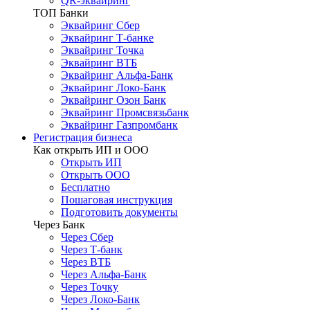
QR-эквайринг
ТОП Банки
Эквайринг Сбер
Эквайринг Т-банке
Эквайринг Точка
Эквайринг ВТБ
Эквайринг Альфа-Банк
Эквайринг Локо-Банк
Эквайринг Озон Банк
Эквайринг Промсвязьбанк
Эквайринг Газпромбанк
Регистрация бизнеса
Как открыть ИП и ООО
Открыть ИП
Открыть ООО
Бесплатно
Пошаговая инструкция
Подготовить документы
Через Банк
Через Сбер
Через Т-банк
Через ВТБ
Через Альфа-Банк
Через Точку
Через Локо-Банк