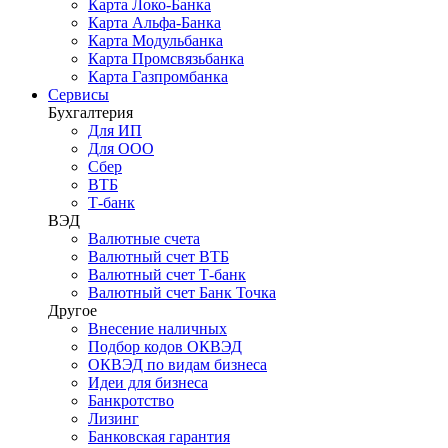
Карта Локо-Банка
Карта Альфа-Банка
Карта Модульбанка
Карта Промсвязьбанка
Карта Газпромбанка
Сервисы
Бухгалтерия
Для ИП
Для ООО
Сбер
ВТБ
Т-банк
ВЭД
Валютные счета
Валютный счет ВТБ
Валютный счет Т-банк
Валютный счет Банк Точка
Другое
Внесение наличных
Подбор кодов ОКВЭД
ОКВЭД по видам бизнеса
Идеи для бизнеса
Банкротство
Лизинг
Банковская гарантия