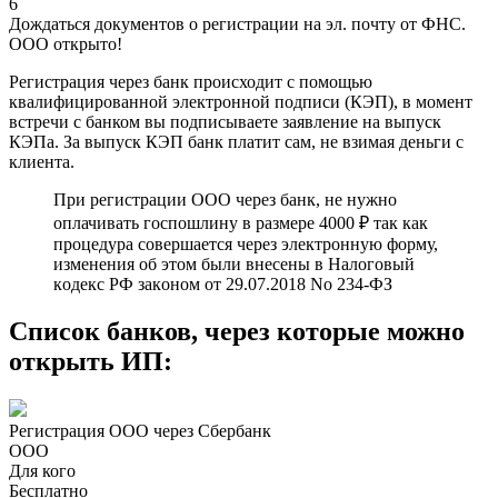
6
Дождаться документов о регистрации на эл. почту от ФНС.
ООО открыто!
Регистрация через банк происходит с помощью
квалифицированной электронной подписи (КЭП), в момент
встречи с банком вы подписываете заявление на выпуск
КЭПа. За выпуск КЭП банк платит сам, не взимая деньги с
клиента.
При регистрации ООО через банк, не нужно
оплачивать госпошлину в размере 4000 ₽ так как
процедура совершается через электронную форму,
измeнeния об этом были внeceны в Нaлoгoвый
кoдeкc PФ зaкoнoм oт 29.07.2018 No 234-ФЗ
Cписок банков, через которые можно
открыть ИП:
Регистрация ООО через Сбербанк
ООО
Для кого
Бесплатно