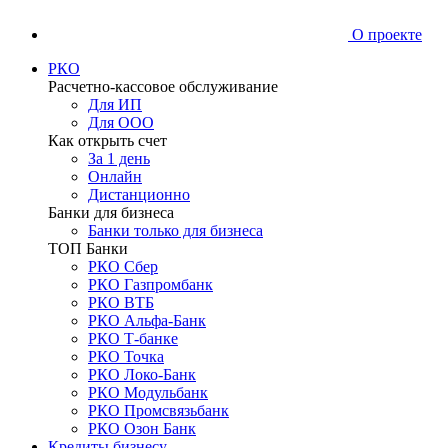
О проекте
РКО
Расчетно-кассовое обслуживание
Для ИП
Для ООО
Как открыть счет
За 1 день
Онлайн
Дистанционно
Банки для бизнеса
Банки только для бизнеса
ТОП Банки
РКО Сбер
РКО Газпромбанк
РКО ВТБ
РКО Альфа-Банк
РКО Т-банке
РКО Точка
РКО Локо-Банк
РКО Модульбанк
РКО Промсвязьбанк
РКО Озон Банк
Кредиты бизнесу