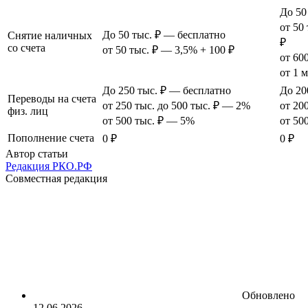
До 50
от 50
До 50 тыс. ₽ — бесплатно
Снятие наличных
₽
со счета
от 50 тыс. ₽ — 3,5% + 100 ₽
от 60
от 1 
До 250 тыс. ₽ — бесплатно
До 20
Переводы на счета
от 250 тыс. до 500 тыс. ₽ — 2%
от 20
физ. лиц
от 500 тыс. ₽ — 5%
от 50
Пополнение счета
0 ₽
0 ₽
Автор статьи
Редакция РКО.РФ
Совместная редакция
Обновлено
12.06.2026