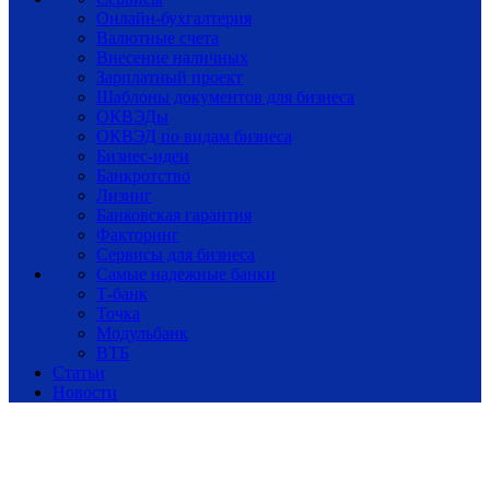
Онлайн-бухгалтерия
Валютные счета
Внесение наличных
Зарплатный проект
Шаблоны документов для бизнеса
ОКВЭДы
ОКВЭД по видам бизнеса
Бизнес-идеи
Банкротство
Лизинг
Банковская гарантия
Факторинг
Сервисы для бизнеса
Самые надежные банки
Т-банк
Точка
Модульбанк
ВТБ
Статьи
Новости