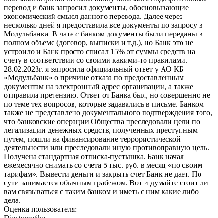
перевод и банк запросил документы, обосновывающие
экономический смысл данного перевода. Далее через
несколько дней я предоставила все документы по запросу в
Модульбанка. В чате с банком документы были переданы в
полном объеме (договор, выписки и т.д.), но Банк это не
устроило и Банк просто списал 15% от суммы средств на
счету в соответствии со своими какими-то правилами.
28.02.2023г. я запросила официальный ответ у АО КБ
«Модульбанк» о причине отказа по предоставленным
документам на электронный адрес организации, а также
отправила претензию. Ответ от Банка был, но совершенно не
по теме тех вопросов, которые задавались в письме. Банком
также не представлено документального подтверждения того,
что банковские операции Общества преследовали цели по
легализации денежных средств, полученных преступным
путём, пошли на финансирование террористической
деятельности или преследовали иную противоправную цель.
Получена стандартная отписка-пустышка. Банк начал
ежемесячно снимать со счета 5 тыс. руб. в месяц «по своим
тарифам». Вывести деньги и закрыть счет Банк не дает. По
сути занимается обычным грабежом. Вот и думайте стоит ли
вам связываться с таким банком и иметь с ним какие либо
дела.
Оценка пользователя:
Diavtomatika