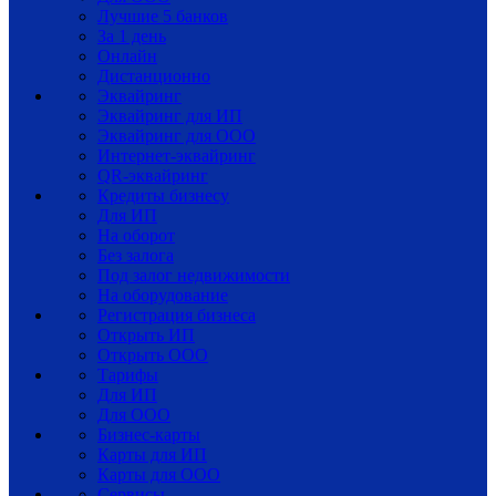
Лучшие 5 банков
За 1 день
Онлайн
Дистанционно
Эквайринг
Эквайринг для ИП
Эквайринг для ООО
Интернет-эквайринг
QR-эквайринг
Кредиты бизнесу
Для ИП
На оборот
Без залога
Под залог недвижимости
На оборудование
Регистрация бизнеса
Открыть ИП
Открыть ООО
Тарифы
Для ИП
Для ООО
Бизнес-карты
Карты для ИП
Карты для ООО
Сервисы