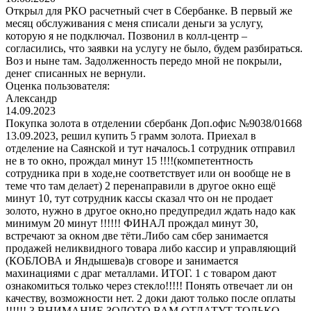
Открыл для РКО расчетный счет в Сбербанке. В первый же
месяц обслуживания с меня списали деньги за услугу,
которую я не подключал. Позвонил в колл-центр –
согласились, что заявки на услугу не было, будем разбираться.
Воз и ныне там. Задолженность передо мной не покрыли,
денег списанных не вернули.
Оценка пользователя:
Александр
14.09.2023
Покупка золота в отделении сбербанк Доп.офис №9038/01668
13.09.2023, решил купить 5 грамм золота. Приехал в
отделение на Саянской и тут началось.1 сотрудник отправил
не в то окно, прождал минут 15 !!!!(компетентность
сотрудника при в ходе,не соответствует или он вообще не в
теме что там делает) 2 перенаправили в другое окно ещё
минут 10, тут сотрудник кассы сказал что он не продает
золото, нужно в другое окно,но предупредил ждать надо как
минимум 20 минут !!!!!! ФИНАЛ прождал минут 30,
встречают за окном две тёти.Либо сам сбер занимается
продажей неликвидного товара либо кассир и управляющий
(КОБЛОВА и Яндышева)в сговоре и занимается
махинациями с драг металлами. ИТОГ. 1 с товаром дают
ознакомиться только через стекло!!!!! Понять отвечает ли он
качеству, возможности нет. 2 доки дают только после оплаты
!!!!!! 3 ВНИМАНИЕ ЗОЛОТО ВАМ ОТДАТУТ ТОЛЬКО