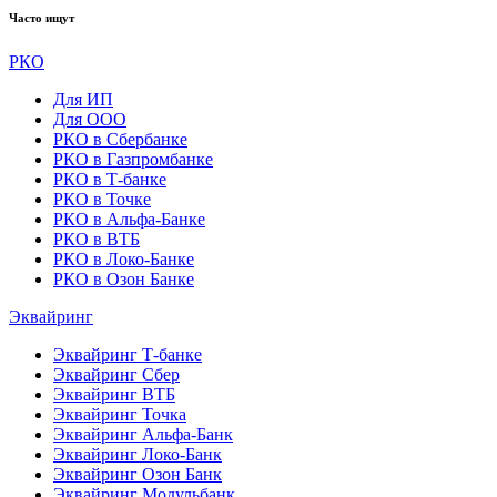
Часто ищут
РКО
Для ИП
Для ООО
РКО в Сбербанке
РКО в Газпромбанке
РКО в Т-банке
РКО в Точке
РКО в Альфа-Банке
РКО в ВТБ
РКО в Локо-Банке
РКО в Озон Банке
Эквайринг
Эквайринг Т-банке
Эквайринг Сбер
Эквайринг ВТБ
Эквайринг Точка
Эквайринг Альфа-Банк
Эквайринг Локо-Банк
Эквайринг Озон Банк
Эквайринг Модульбанк