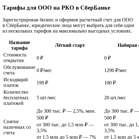
Тарифы для ООО на РКО в СберБанке
Зарегистрировав бизнес и оформив расчетный счет для ООО
в СберБанке, юридические лица могут выбрать для себя один
из нескольких тарифов на максимально выгодных условиях.
Название
Лёгкий старт
Набирая 
тарифа
Стоимость
0 ₽
0 ₽
открытия
Обслуживание
0 ₽/мес
1290 ₽/мес
счета
Исходящий
199 ₽
100 ₽
платеж
Количество
бесплатных
5 шт./мес
20 шт./мес
платежей
До 300 тыс. ₽ — 2,5%, мин.
До 300 тыс. ₽ —
500 ₽
500 ₽
Снятие
от 300 тыс. до 1,5 млн ₽ —
от 300 тыс. до 
наличных со
3,5%
3,5%
счета
от 1,5 млн до 5 млн ₽ — 7%
от 1,5 млн до 5