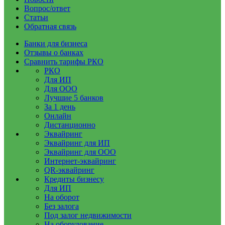
Вопрос/ответ
Статьи
Обратная связь
Банки для бизнеса
Отзывы о банках
Сравнить тарифы РКО
РКО
Для ИП
Для ООО
Лучшие 5 банков
За 1 день
Онлайн
Дистанционно
Эквайринг
Эквайринг для ИП
Эквайринг для ООО
Интернет-эквайринг
QR-эквайринг
Кредиты бизнесу
Для ИП
На оборот
Без залога
Под залог недвижимости
На оборудование