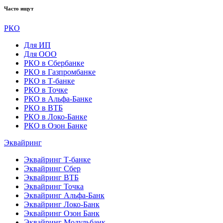
Часто ищут
РКО
Для ИП
Для ООО
РКО в Сбербанке
РКО в Газпромбанке
РКО в Т-банке
РКО в Точке
РКО в Альфа-Банке
РКО в ВТБ
РКО в Локо-Банке
РКО в Озон Банке
Эквайринг
Эквайринг Т-банке
Эквайринг Сбер
Эквайринг ВТБ
Эквайринг Точка
Эквайринг Альфа-Банк
Эквайринг Локо-Банк
Эквайринг Озон Банк
Эквайринг Модульбанк