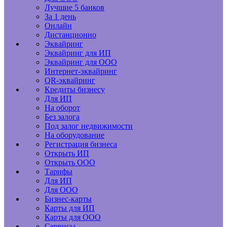
Лучшие 5 банков
За 1 день
Онлайн
Дистанционно
Эквайринг
Эквайринг для ИП
Эквайринг для ООО
Интернет-эквайринг
QR-эквайринг
Кредиты бизнесу
Для ИП
На оборот
Без залога
Под залог недвижимости
На оборудование
Регистрация бизнеса
Открыть ИП
Открыть ООО
Тарифы
Для ИП
Для ООО
Бизнес-карты
Карты для ИП
Карты для ООО
Сервисы