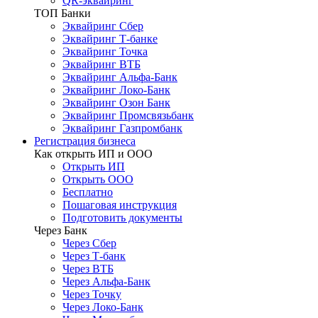
QR-эквайринг
ТОП Банки
Эквайринг Сбер
Эквайринг Т-банке
Эквайринг Точка
Эквайринг ВТБ
Эквайринг Альфа-Банк
Эквайринг Локо-Банк
Эквайринг Озон Банк
Эквайринг Промсвязьбанк
Эквайринг Газпромбанк
Регистрация бизнеса
Как открыть ИП и ООО
Открыть ИП
Открыть ООО
Бесплатно
Пошаговая инструкция
Подготовить документы
Через Банк
Через Сбер
Через Т-банк
Через ВТБ
Через Альфа-Банк
Через Точку
Через Локо-Банк