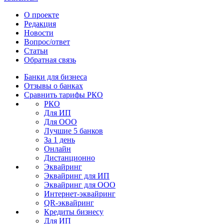
О проекте
Редакция
Новости
Вопрос/ответ
Статьи
Обратная связь
Банки для бизнеса
Отзывы о банках
Сравнить тарифы РКО
РКО
Для ИП
Для ООО
Лучшие 5 банков
За 1 день
Онлайн
Дистанционно
Эквайринг
Эквайринг для ИП
Эквайринг для ООО
Интернет-эквайринг
QR-эквайринг
Кредиты бизнесу
Для ИП