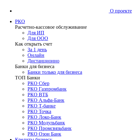
О проекте
РКО
Расчетно-кассовое обслуживание
Для ИП
Для ООО
Как открыть счет
За 1 день
Онлайн
Дистанционно
Банки для бизнеса
Банки только для бизнеса
ТОП Банки
РКО Сбер
РКО Газпромбанк
РКО ВТБ
РКО Альфа-Банк
РКО Т-банке
РКО Точка
РКО Локо-Банк
РКО Модульбанк
РКО Промсвязьбанк
РКО Озон Банк
Кредиты бизнесу