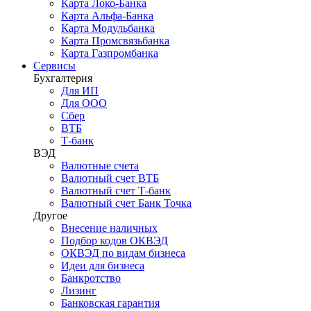
Карта Локо-Банка
Карта Альфа-Банка
Карта Модульбанка
Карта Промсвязьбанка
Карта Газпромбанка
Сервисы
Бухгалтерия
Для ИП
Для ООО
Сбер
ВТБ
Т-банк
ВЭД
Валютные счета
Валютный счет ВТБ
Валютный счет Т-банк
Валютный счет Банк Точка
Другое
Внесение наличных
Подбор кодов ОКВЭД
ОКВЭД по видам бизнеса
Идеи для бизнеса
Банкротство
Лизинг
Банковская гарантия