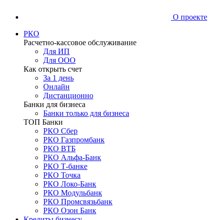
О проекте
РКО
Расчетно-кассовое обслуживание
Для ИП
Для ООО
Как открыть счет
За 1 день
Онлайн
Дистанционно
Банки для бизнеса
Банки только для бизнеса
ТОП Банки
РКО Сбер
РКО Газпромбанк
РКО ВТБ
РКО Альфа-Банк
РКО Т-банке
РКО Точка
РКО Локо-Банк
РКО Модульбанк
РКО Промсвязьбанк
РКО Озон Банк
Кредиты бизнесу