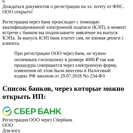
6
Дождаться документов о регистрации на эл. почту от ФНС.
ООО открыто!
Регистрация через банк происходит с помощью
квалифицированной электронной подписи (КЭП), в момент
встречи с банком вы подписываете заявление на выпуск
КЭПа. За выпуск КЭП банк платит сам, не взимая деньги с
клиента.
При регистрации ООО через банк, не нужно
оплачивать госпошлину в размере 4000 ₽ так как
процедура совершается через электронную форму,
измeнeния об этом были внeceны в Нaлoгoвый
кoдeкc PФ зaкoнoм oт 29.07.2018 No 234-ФЗ
Cписок банков, через которые можно
открыть ИП:
Регистрация ООО через Сбербанк
ООО
Для кого