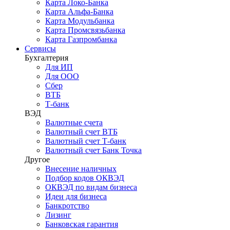
Карта Локо-Банка
Карта Альфа-Банка
Карта Модульбанка
Карта Промсвязьбанка
Карта Газпромбанка
Сервисы
Бухгалтерия
Для ИП
Для ООО
Сбер
ВТБ
Т-банк
ВЭД
Валютные счета
Валютный счет ВТБ
Валютный счет Т-банк
Валютный счет Банк Точка
Другое
Внесение наличных
Подбор кодов ОКВЭД
ОКВЭД по видам бизнеса
Идеи для бизнеса
Банкротство
Лизинг
Банковская гарантия