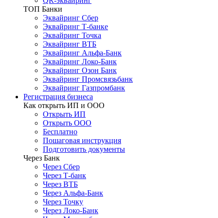
QR-эквайринг
ТОП Банки
Эквайринг Сбер
Эквайринг Т-банке
Эквайринг Точка
Эквайринг ВТБ
Эквайринг Альфа-Банк
Эквайринг Локо-Банк
Эквайринг Озон Банк
Эквайринг Промсвязьбанк
Эквайринг Газпромбанк
Регистрация бизнеса
Как открыть ИП и ООО
Открыть ИП
Открыть ООО
Бесплатно
Пошаговая инструкция
Подготовить документы
Через Банк
Через Сбер
Через Т-банк
Через ВТБ
Через Альфа-Банк
Через Точку
Через Локо-Банк