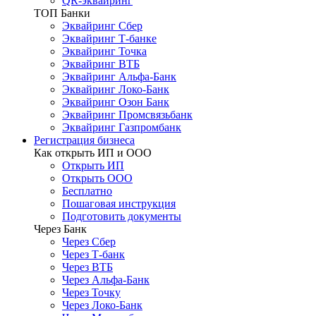
QR-эквайринг
ТОП Банки
Эквайринг Сбер
Эквайринг Т-банке
Эквайринг Точка
Эквайринг ВТБ
Эквайринг Альфа-Банк
Эквайринг Локо-Банк
Эквайринг Озон Банк
Эквайринг Промсвязьбанк
Эквайринг Газпромбанк
Регистрация бизнеса
Как открыть ИП и ООО
Открыть ИП
Открыть ООО
Бесплатно
Пошаговая инструкция
Подготовить документы
Через Банк
Через Сбер
Через Т-банк
Через ВТБ
Через Альфа-Банк
Через Точку
Через Локо-Банк