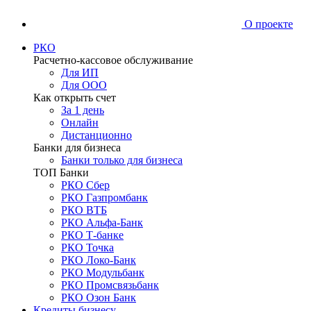
О проекте
РКО
Расчетно-кассовое обслуживание
Для ИП
Для ООО
Как открыть счет
За 1 день
Онлайн
Дистанционно
Банки для бизнеса
Банки только для бизнеса
ТОП Банки
РКО Сбер
РКО Газпромбанк
РКО ВТБ
РКО Альфа-Банк
РКО Т-банке
РКО Точка
РКО Локо-Банк
РКО Модульбанк
РКО Промсвязьбанк
РКО Озон Банк
Кредиты бизнесу