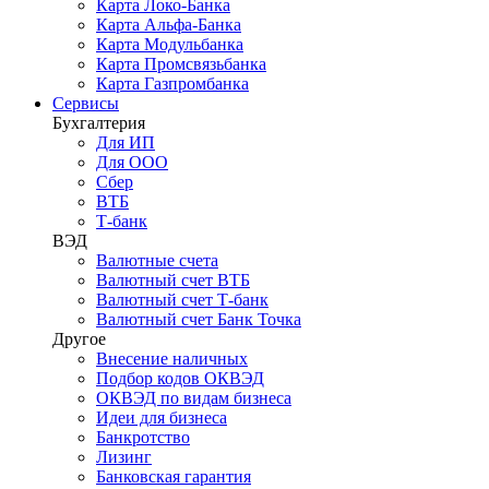
Карта Локо-Банка
Карта Альфа-Банка
Карта Модульбанка
Карта Промсвязьбанка
Карта Газпромбанка
Сервисы
Бухгалтерия
Для ИП
Для ООО
Сбер
ВТБ
Т-банк
ВЭД
Валютные счета
Валютный счет ВТБ
Валютный счет Т-банк
Валютный счет Банк Точка
Другое
Внесение наличных
Подбор кодов ОКВЭД
ОКВЭД по видам бизнеса
Идеи для бизнеса
Банкротство
Лизинг
Банковская гарантия