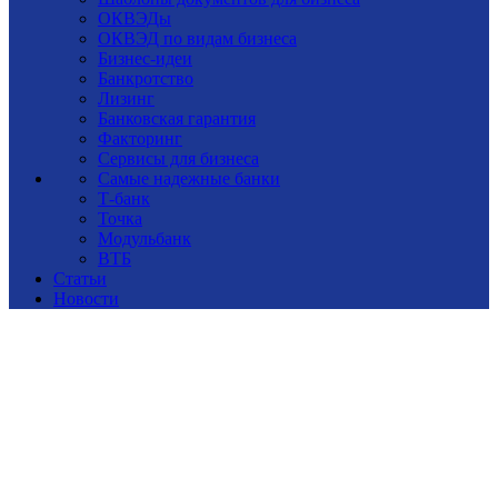
ОКВЭДы
ОКВЭД по видам бизнеса
Бизнес-идеи
Банкротство
Лизинг
Банковская гарантия
Факторинг
Сервисы для бизнеса
Самые надежные банки
Т-банк
Точка
Модульбанк
ВТБ
Статьи
Новости