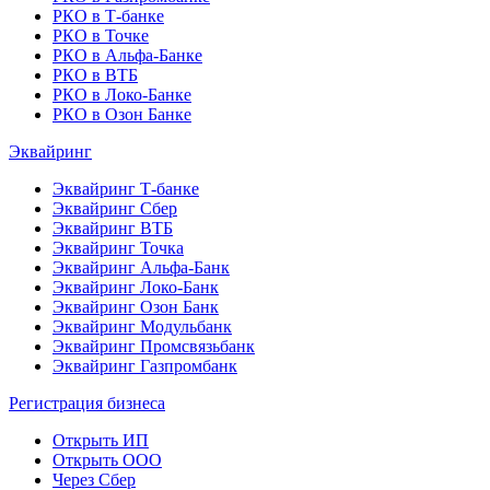
РКО в Т-банке
РКО в Точке
РКО в Альфа-Банке
РКО в ВТБ
РКО в Локо-Банке
РКО в Озон Банке
Эквайринг
Эквайринг Т-банке
Эквайринг Сбер
Эквайринг ВТБ
Эквайринг Точка
Эквайринг Альфа-Банк
Эквайринг Локо-Банк
Эквайринг Озон Банк
Эквайринг Модульбанк
Эквайринг Промсвязьбанк
Эквайринг Газпромбанк
Регистрация бизнеса
Открыть ИП
Открыть ООО
Через Сбер