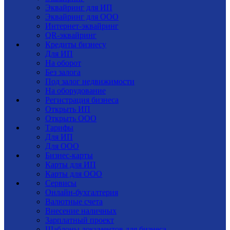
Эквайринг для ИП
Эквайринг для ООО
Интернет-эквайринг
QR-эквайринг
Кредиты бизнесу
Для ИП
На оборот
Без залога
Под залог недвижимости
На оборудование
Регистрация бизнеса
Открыть ИП
Открыть ООО
Тарифы
Для ИП
Для ООО
Бизнес-карты
Карты для ИП
Карты для ООО
Сервисы
Онлайн-бухгалтерия
Валютные счета
Внесение наличных
Зарплатный проект
Шаблоны документов для бизнеса