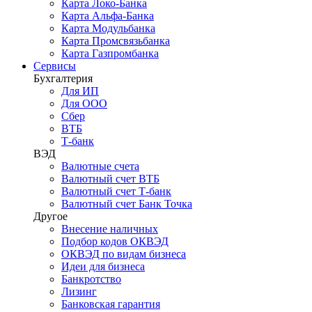
Карта Локо-Банка
Карта Альфа-Банка
Карта Модульбанка
Карта Промсвязьбанка
Карта Газпромбанка
Сервисы
Бухгалтерия
Для ИП
Для ООО
Сбер
ВТБ
Т-банк
ВЭД
Валютные счета
Валютный счет ВТБ
Валютный счет Т-банк
Валютный счет Банк Точка
Другое
Внесение наличных
Подбор кодов ОКВЭД
ОКВЭД по видам бизнеса
Идеи для бизнеса
Банкротство
Лизинг
Банковская гарантия