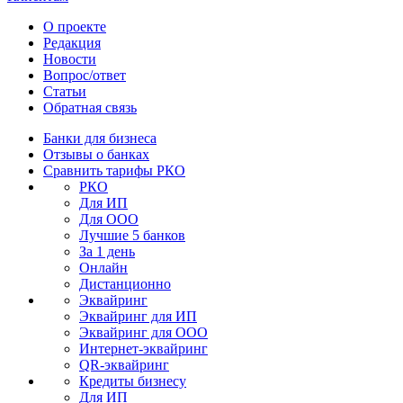
О проекте
Редакция
Новости
Вопрос/ответ
Статьи
Обратная связь
Банки для бизнеса
Отзывы о банках
Сравнить тарифы РКО
РКО
Для ИП
Для ООО
Лучшие 5 банков
За 1 день
Онлайн
Дистанционно
Эквайринг
Эквайринг для ИП
Эквайринг для ООО
Интернет-эквайринг
QR-эквайринг
Кредиты бизнесу
Для ИП