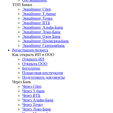
QR-эквайринг
ТОП Банки
Эквайринг Сбер
Эквайринг Т-банке
Эквайринг Точка
Эквайринг ВТБ
Эквайринг Альфа-Банк
Эквайринг Локо-Банк
Эквайринг Озон Банк
Эквайринг Промсвязьбанк
Эквайринг Газпромбанк
Регистрация бизнеса
Как открыть ИП и ООО
Открыть ИП
Открыть ООО
Бесплатно
Пошаговая инструкция
Подготовить документы
Через Банк
Через Сбер
Через Т-банк
Через ВТБ
Через Альфа-Банк
Через Точку
Через Локо-Банк