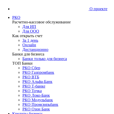
О проекте
РКО
Расчетно-кассовое обслуживание
Для ИП
Для ООО
Как открыть счет
За 1 день
Онлайн
Дистанционно
Банки для бизнеса
Банки только для бизнеса
ТОП Банки
РКО Сбер
РКО Газпромбанк
РКО ВТБ
РКО Альфа-Банк
РКО Т-банке
РКО Точка
РКО Локо-Банк
РКО Модульбанк
РКО Промсвязьбанк
РКО Озон Банк
Кредиты бизнесу