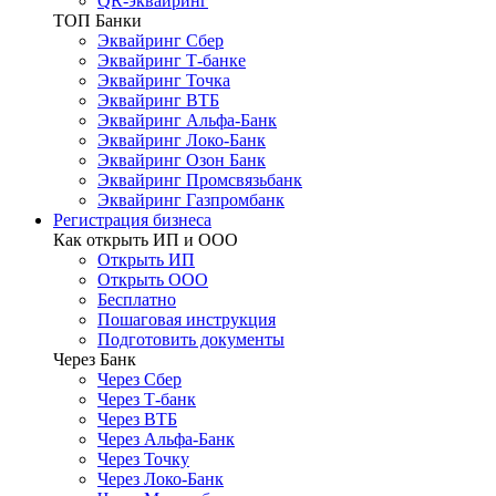
QR-эквайринг
ТОП Банки
Эквайринг Сбер
Эквайринг Т-банке
Эквайринг Точка
Эквайринг ВТБ
Эквайринг Альфа-Банк
Эквайринг Локо-Банк
Эквайринг Озон Банк
Эквайринг Промсвязьбанк
Эквайринг Газпромбанк
Регистрация бизнеса
Как открыть ИП и ООО
Открыть ИП
Открыть ООО
Бесплатно
Пошаговая инструкция
Подготовить документы
Через Банк
Через Сбер
Через Т-банк
Через ВТБ
Через Альфа-Банк
Через Точку
Через Локо-Банк