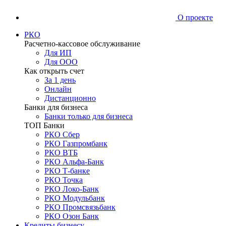
О проекте
РКО
Расчетно-кассовое обслуживание
Для ИП
Для ООО
Как открыть счет
За 1 день
Онлайн
Дистанционно
Банки для бизнеса
Банки только для бизнеса
ТОП Банки
РКО Сбер
РКО Газпромбанк
РКО ВТБ
РКО Альфа-Банк
РКО Т-банке
РКО Точка
РКО Локо-Банк
РКО Модульбанк
РКО Промсвязьбанк
РКО Озон Банк
Кредиты бизнесу