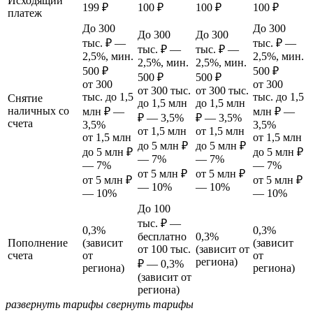
Исходящий
199 ₽
100 ₽
100 ₽
100 ₽
платеж
До 300
До 300
До 300
До 300
тыс. ₽ —
тыс. ₽ —
тыс. ₽ —
тыс. ₽ —
2,5%, мин.
2,5%, мин.
2,5%, мин.
2,5%, мин.
500 ₽
500 ₽
500 ₽
500 ₽
от 300
от 300
от 300 тыс.
от 300 тыс.
тыс. до 1,5
тыс. до 1,5
Снятие
до 1,5 млн
до 1,5 млн
наличных со
млн ₽ —
млн ₽ —
₽ — 3,5%
₽ — 3,5%
счета
3,5%
3,5%
от 1,5 млн
от 1,5 млн
от 1,5 млн
от 1,5 млн
до 5 млн ₽
до 5 млн ₽
до 5 млн ₽
до 5 млн ₽
— 7%
— 7%
— 7%
— 7%
от 5 млн ₽
от 5 млн ₽
от 5 млн ₽
от 5 млн ₽
— 10%
— 10%
— 10%
— 10%
До 100
тыс. ₽ —
0,3%
0,3%
бесплатно
0,3%
Пополнение
(зависит
(зависит
от 100 тыс.
(зависит от
счета
от
от
региона)
₽ — 0,3%
региона)
региона)
(зависит от
региона)
развернуть тарифы
свернуть тарифы