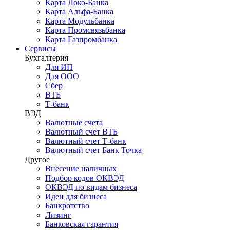
Карта Локо-Банка
Карта Альфа-Банка
Карта Модульбанка
Карта Промсвязьбанка
Карта Газпромбанка
Сервисы
Бухгалтерия
Для ИП
Для ООО
Сбер
ВТБ
Т-банк
ВЭД
Валютные счета
Валютный счет ВТБ
Валютный счет Т-банк
Валютный счет Банк Точка
Другое
Внесение наличных
Подбор кодов ОКВЭД
ОКВЭД по видам бизнеса
Идеи для бизнеса
Банкротство
Лизинг
Банковская гарантия