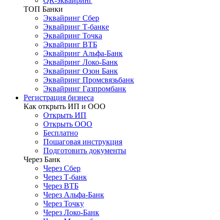
QR-эквайринг
ТОП Банки
Эквайринг Сбер
Эквайринг Т-банке
Эквайринг Точка
Эквайринг ВТБ
Эквайринг Альфа-Банк
Эквайринг Локо-Банк
Эквайринг Озон Банк
Эквайринг Промсвязьбанк
Эквайринг Газпромбанк
Регистрация бизнеса
Как открыть ИП и ООО
Открыть ИП
Открыть ООО
Бесплатно
Пошаговая инструкция
Подготовить документы
Через Банк
Через Сбер
Через Т-банк
Через ВТБ
Через Альфа-Банк
Через Точку
Через Локо-Банк