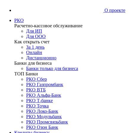
О проекте
РКО
Расчетно-кассовое обслуживание
Для ИП
Для ООО
Как открыть счет
За 1 день
Онлайн
Дистанционно
Банки для бизнеса
Банки только для бизнеса
ТОП Банки
РКО Сбер
РКО Газпромбанк
РКО ВТБ
РКО Альфа-Банк
РКО Т-банке
РКО Точка
РКО Локо-Банк
РКО Модульбанк
РКО Промсвязьбанк
РКО Озон Банк
Кредиты бизнесу