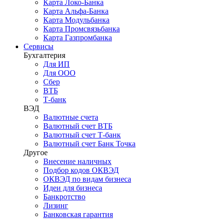
Карта Локо-Банка
Карта Альфа-Банка
Карта Модульбанка
Карта Промсвязьбанка
Карта Газпромбанка
Сервисы
Бухгалтерия
Для ИП
Для ООО
Сбер
ВТБ
Т-банк
ВЭД
Валютные счета
Валютный счет ВТБ
Валютный счет Т-банк
Валютный счет Банк Точка
Другое
Внесение наличных
Подбор кодов ОКВЭД
ОКВЭД по видам бизнеса
Идеи для бизнеса
Банкротство
Лизинг
Банковская гарантия