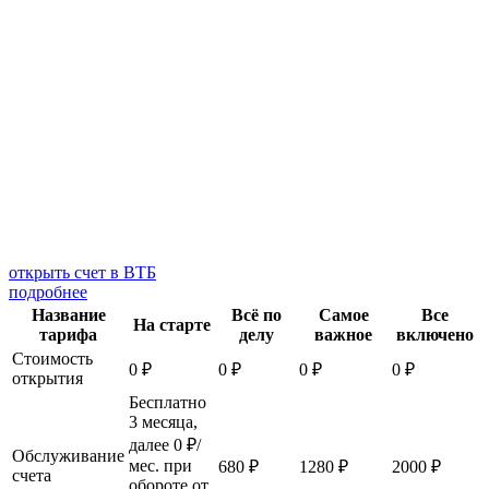
открыть счет в ВТБ
подробнее
Название
Всё по
Самое
Все
На старте
тарифа
делу
важное
включено
Стоимость
0 ₽
0 ₽
0 ₽
0 ₽
открытия
Бесплатно
3 месяца,
далее 0 ₽/
Обслуживание
мес. при
680 ₽
1280 ₽
2000 ₽
счета
обороте от