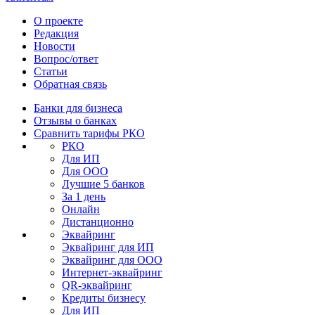
О проекте
Редакция
Новости
Вопрос/ответ
Статьи
Обратная связь
Банки для бизнеса
Отзывы о банках
Сравнить тарифы РКО
РКО
Для ИП
Для ООО
Лучшие 5 банков
За 1 день
Онлайн
Дистанционно
Эквайринг
Эквайринг для ИП
Эквайринг для ООО
Интернет-эквайринг
QR-эквайринг
Кредиты бизнесу
Для ИП