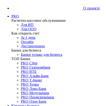
О проекте
РКО
Расчетно-кассовое обслуживание
Для ИП
Для ООО
Как открыть счет
За 1 день
Онлайн
Дистанционно
Банки для бизнеса
Банки только для бизнеса
ТОП Банки
РКО Сбер
РКО Газпромбанк
РКО ВТБ
РКО Альфа-Банк
РКО Т-банке
РКО Точка
РКО Локо-Банк
РКО Модульбанк
РКО Промсвязьбанк
РКО Озон Банк
Кредиты бизнесу