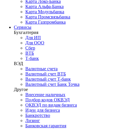
Карта Локо-Банка
Карта Альфа-Банка
Карта Модульбанка
Карта Промсвязьбанка
Карта Газпромбанка
Сервисы
Бухгалтерия
Для ИП
Для ООО
Сбер
ВТБ
Т-банк
ВЭД
Валютные счета
Валютный счет ВТБ
Валютный счет Т-банк
Валютный счет Банк Точка
Другое
Внесение наличных
Подбор кодов ОКВЭД
ОКВЭД по видам бизнеса
Идеи для бизнеса
Банкротство
Лизинг
Банковская гарантия