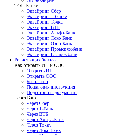
QR-эквайринг
ТОП Банки
Эквайринг Сбер
Эквайринг Т-банке
Эквайринг Точка
Эквайринг ВТБ
Эквайринг Альфа-Банк
Эквайринг Локо-Банк
Эквайринг Озон Банк
Эквайринг Промсвязьбанк
Эквайринг Газпромбанк
Регистрация бизнеса
Как открыть ИП и ООО
Открыть ИП
Открыть ООО
Бесплатно
Пошаговая инструкция
Подготовить документы
Через Банк
Через Сбер
Через Т-банк
Через ВТБ
Через Альфа-Банк
Через Точку
Через Локо-Банк