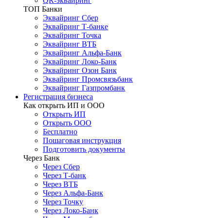
QR-эквайринг
ТОП Банки
Эквайринг Сбер
Эквайринг Т-банке
Эквайринг Точка
Эквайринг ВТБ
Эквайринг Альфа-Банк
Эквайринг Локо-Банк
Эквайринг Озон Банк
Эквайринг Промсвязьбанк
Эквайринг Газпромбанк
Регистрация бизнеса
Как открыть ИП и ООО
Открыть ИП
Открыть ООО
Бесплатно
Пошаговая инструкция
Подготовить документы
Через Банк
Через Сбер
Через Т-банк
Через ВТБ
Через Альфа-Банк
Через Точку
Через Локо-Банк