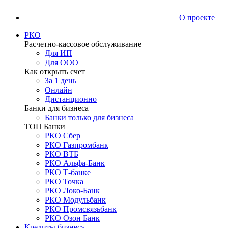
О проекте
РКО
Расчетно-кассовое обслуживание
Для ИП
Для ООО
Как открыть счет
За 1 день
Онлайн
Дистанционно
Банки для бизнеса
Банки только для бизнеса
ТОП Банки
РКО Сбер
РКО Газпромбанк
РКО ВТБ
РКО Альфа-Банк
РКО Т-банке
РКО Точка
РКО Локо-Банк
РКО Модульбанк
РКО Промсвязьбанк
РКО Озон Банк
Кредиты бизнесу