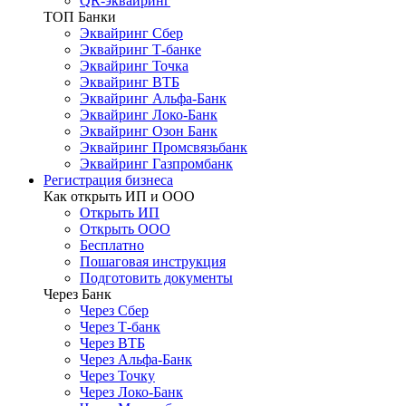
QR-эквайринг
ТОП Банки
Эквайринг Сбер
Эквайринг Т-банке
Эквайринг Точка
Эквайринг ВТБ
Эквайринг Альфа-Банк
Эквайринг Локо-Банк
Эквайринг Озон Банк
Эквайринг Промсвязьбанк
Эквайринг Газпромбанк
Регистрация бизнеса
Как открыть ИП и ООО
Открыть ИП
Открыть ООО
Бесплатно
Пошаговая инструкция
Подготовить документы
Через Банк
Через Сбер
Через Т-банк
Через ВТБ
Через Альфа-Банк
Через Точку
Через Локо-Банк