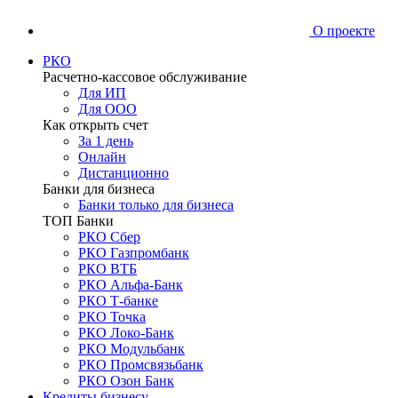
О проекте
РКО
Расчетно-кассовое обслуживание
Для ИП
Для ООО
Как открыть счет
За 1 день
Онлайн
Дистанционно
Банки для бизнеса
Банки только для бизнеса
ТОП Банки
РКО Сбер
РКО Газпромбанк
РКО ВТБ
РКО Альфа-Банк
РКО Т-банке
РКО Точка
РКО Локо-Банк
РКО Модульбанк
РКО Промсвязьбанк
РКО Озон Банк
Кредиты бизнесу