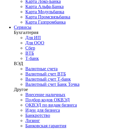
Карта Локо-Банка
Карта Альфа-Банка
Карта Модульбанка
Карта Промсвязьбанка
Карта Газпромбанка
Сервисы
Бухгалтерия
Для ИП
Для ООО
Сбер
ВТБ
Т-банк
ВЭД
Валютные счета
Валютный счет ВТБ
Валютный счет Т-банк
Валютный счет Банк Точка
Другое
Внесение наличных
Подбор кодов ОКВЭД
ОКВЭД по видам бизнеса
Идеи для бизнеса
Банкротство
Лизинг
Банковская гарантия