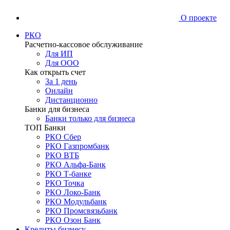
О проекте
РКО
Расчетно-кассовое обслуживание
Для ИП
Для ООО
Как открыть счет
За 1 день
Онлайн
Дистанционно
Банки для бизнеса
Банки только для бизнеса
ТОП Банки
РКО Сбер
РКО Газпромбанк
РКО ВТБ
РКО Альфа-Банк
РКО Т-банке
РКО Точка
РКО Локо-Банк
РКО Модульбанк
РКО Промсвязьбанк
РКО Озон Банк
Кредиты бизнесу