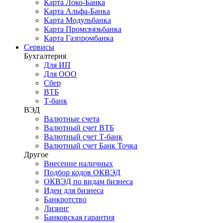
Карта Локо-Банка
Карта Альфа-Банка
Карта Модульбанка
Карта Промсвязьбанка
Карта Газпромбанка
Сервисы
Бухгалтерия
Для ИП
Для ООО
Сбер
ВТБ
Т-банк
ВЭД
Валютные счета
Валютный счет ВТБ
Валютный счет Т-банк
Валютный счет Банк Точка
Другое
Внесение наличных
Подбор кодов ОКВЭД
ОКВЭД по видам бизнеса
Идеи для бизнеса
Банкротство
Лизинг
Банковская гарантия