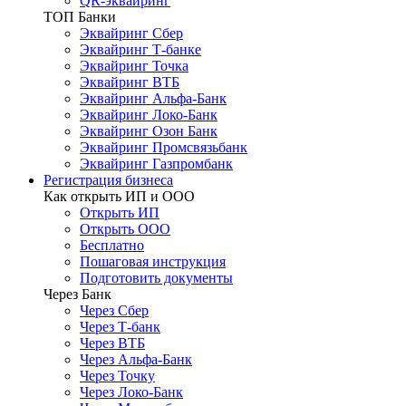
QR-эквайринг
ТОП Банки
Эквайринг Сбер
Эквайринг Т-банке
Эквайринг Точка
Эквайринг ВТБ
Эквайринг Альфа-Банк
Эквайринг Локо-Банк
Эквайринг Озон Банк
Эквайринг Промсвязьбанк
Эквайринг Газпромбанк
Регистрация бизнеса
Как открыть ИП и ООО
Открыть ИП
Открыть ООО
Бесплатно
Пошаговая инструкция
Подготовить документы
Через Банк
Через Сбер
Через Т-банк
Через ВТБ
Через Альфа-Банк
Через Точку
Через Локо-Банк