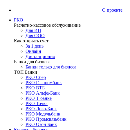
О проекте
РКО
Расчетно-кассовое обслуживание
Для ИП
Для ООО
Как открыть счет
За 1 день
Онлайн
Дистанционно
Банки для бизнеса
Банки только для бизнеса
ТОП Банки
РКО Сбер
РКО Газпромбанк
РКО ВТБ
РКО Альфа-Банк
РКО Т-банке
РКО Точка
РКО Локо-Банк
РКО Модульбанк
РКО Промсвязьбанк
РКО Озон Банк
Кредиты бизнесу