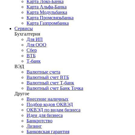
Карта Локо-Банка
Карта Альфа-Банка
Карта Модульбанка
Карта Промсвязьбанка
Карта Газпромбанка
Сервисы
Бухгалтерия
Для ИП
Для ООО
Сбер
ВТБ
Т-банк
ВЭД
Валютные счета
Валютный счет ВТБ
Валютный счет Т-банк
Валютный счет Банк Точка
Другое
Внесение наличных
Подбор кодов ОКВЭД
ОКВЭД по видам бизнеса
Идеи для бизнеса
Банкротство
Лизинг
Банковская гарантия