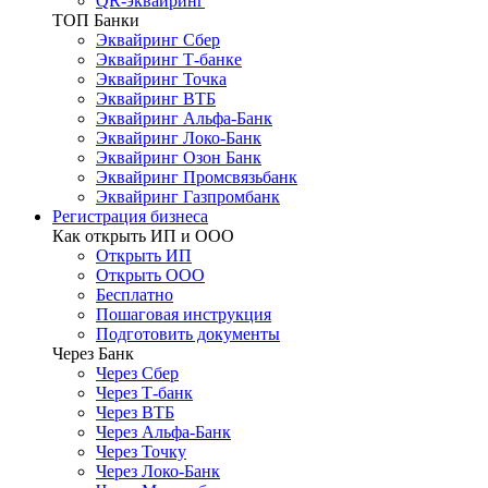
QR-эквайринг
ТОП Банки
Эквайринг Сбер
Эквайринг Т-банке
Эквайринг Точка
Эквайринг ВТБ
Эквайринг Альфа-Банк
Эквайринг Локо-Банк
Эквайринг Озон Банк
Эквайринг Промсвязьбанк
Эквайринг Газпромбанк
Регистрация бизнеса
Как открыть ИП и ООО
Открыть ИП
Открыть ООО
Бесплатно
Пошаговая инструкция
Подготовить документы
Через Банк
Через Сбер
Через Т-банк
Через ВТБ
Через Альфа-Банк
Через Точку
Через Локо-Банк