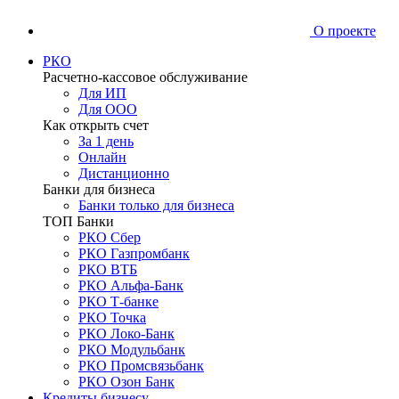
О проекте
РКО
Расчетно-кассовое обслуживание
Для ИП
Для ООО
Как открыть счет
За 1 день
Онлайн
Дистанционно
Банки для бизнеса
Банки только для бизнеса
ТОП Банки
РКО Сбер
РКО Газпромбанк
РКО ВТБ
РКО Альфа-Банк
РКО Т-банке
РКО Точка
РКО Локо-Банк
РКО Модульбанк
РКО Промсвязьбанк
РКО Озон Банк
Кредиты бизнесу