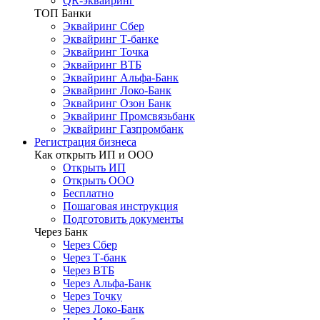
QR-эквайринг
ТОП Банки
Эквайринг Сбер
Эквайринг Т-банке
Эквайринг Точка
Эквайринг ВТБ
Эквайринг Альфа-Банк
Эквайринг Локо-Банк
Эквайринг Озон Банк
Эквайринг Промсвязьбанк
Эквайринг Газпромбанк
Регистрация бизнеса
Как открыть ИП и ООО
Открыть ИП
Открыть ООО
Бесплатно
Пошаговая инструкция
Подготовить документы
Через Банк
Через Сбер
Через Т-банк
Через ВТБ
Через Альфа-Банк
Через Точку
Через Локо-Банк