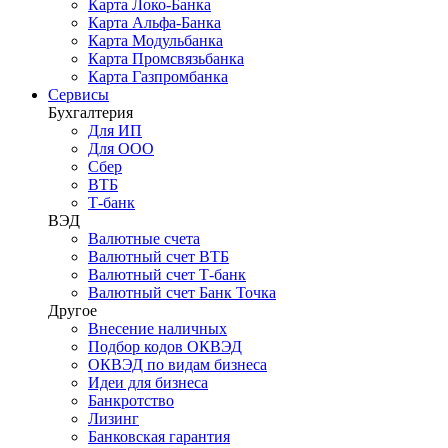
Карта Локо-Банка
Карта Альфа-Банка
Карта Модульбанка
Карта Промсвязьбанка
Карта Газпромбанка
Сервисы
Бухгалтерия
Для ИП
Для ООО
Сбер
ВТБ
Т-банк
ВЭД
Валютные счета
Валютный счет ВТБ
Валютный счет Т-банк
Валютный счет Банк Точка
Другое
Внесение наличных
Подбор кодов ОКВЭД
ОКВЭД по видам бизнеса
Идеи для бизнеса
Банкротство
Лизинг
Банковская гарантия