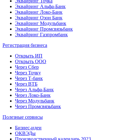
Эквайринг Точка
Эквайринг Альфа-Банк
Эквайринг Локо-Банк
Эквайринг Озон Банк
Эквайринг Модульбанк
Эквайринг Промсвязьбанк
Эквайринг Газпромбанк
Регистрация бизнеса
Открыть ИП
Открыть ООО
Через Сбер
Через Точку
Через Т-банк
Через ВТБ
Через Альфа-Банк
Через Локо-Банк
Через Модульбанк
Через Промсвязьбанк
Полезные сервисы
Бизнес-идеи
ОКВЭДы
Производственный календарь 2023