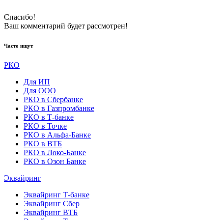
Спасибо!
Ваш комментарий будeт рассмотрен!
Часто ищут
РКО
Для ИП
Для ООО
РКО в Сбербанке
РКО в Газпромбанке
РКО в Т-банке
РКО в Точке
РКО в Альфа-Банке
РКО в ВТБ
РКО в Локо-Банке
РКО в Озон Банке
Эквайринг
Эквайринг Т-банке
Эквайринг Сбер
Эквайринг ВТБ