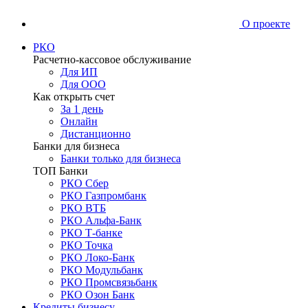
О проекте
РКО
Расчетно-кассовое обслуживание
Для ИП
Для ООО
Как открыть счет
За 1 день
Онлайн
Дистанционно
Банки для бизнеса
Банки только для бизнеса
ТОП Банки
РКО Сбер
РКО Газпромбанк
РКО ВТБ
РКО Альфа-Банк
РКО Т-банке
РКО Точка
РКО Локо-Банк
РКО Модульбанк
РКО Промсвязьбанк
РКО Озон Банк
Кредиты бизнесу