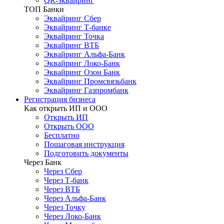
QR-эквайринг
ТОП Банки
Эквайринг Сбер
Эквайринг Т-банке
Эквайринг Точка
Эквайринг ВТБ
Эквайринг Альфа-Банк
Эквайринг Локо-Банк
Эквайринг Озон Банк
Эквайринг Промсвязьбанк
Эквайринг Газпромбанк
Регистрация бизнеса
Как открыть ИП и ООО
Открыть ИП
Открыть ООО
Бесплатно
Пошаговая инструкция
Подготовить документы
Через Банк
Через Сбер
Через Т-банк
Через ВТБ
Через Альфа-Банк
Через Точку
Через Локо-Банк