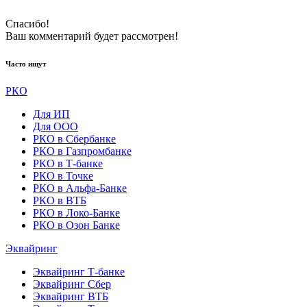
Спасибо!
Ваш комментарий будeт рассмотрен!
Часто ищут
РКО
Для ИП
Для ООО
РКО в Сбербанке
РКО в Газпромбанке
РКО в Т-банке
РКО в Точке
РКО в Альфа-Банке
РКО в ВТБ
РКО в Локо-Банке
РКО в Озон Банке
Эквайринг
Эквайринг Т-банке
Эквайринг Сбер
Эквайринг ВТБ