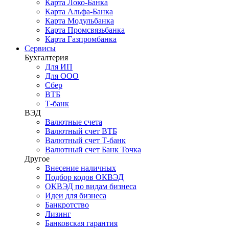
Карта Локо-Банка
Карта Альфа-Банка
Карта Модульбанка
Карта Промсвязьбанка
Карта Газпромбанка
Сервисы
Бухгалтерия
Для ИП
Для ООО
Сбер
ВТБ
Т-банк
ВЭД
Валютные счета
Валютный счет ВТБ
Валютный счет Т-банк
Валютный счет Банк Точка
Другое
Внесение наличных
Подбор кодов ОКВЭД
ОКВЭД по видам бизнеса
Идеи для бизнеса
Банкротство
Лизинг
Банковская гарантия