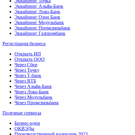
Эквайринг Точка
Эквайринг Альфа-Банк
Эквайринг Локо-Банк
Эквайринг Озон Банк
Эквайринг Модульбанк
Эквайринг Промсвязьбанк
Эквайринг Газпромбанк
Регистрация бизнеса
Открыть ИП
Открыть ООО
Через Сбер
Через Точку
Через Т-банк
Через ВТБ
Через Альфа-Банк
Через Локо-Банк
Через Модульбанк
Через Промсвязьбанк
Полезные сервисы
Бизнес-идеи
ОКВЭДы
Производственный календарь 2023