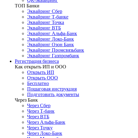
QR-эквайринг
ТОП Банки
Эквайринг Сбер
Эквайринг Т-банке
Эквайринг Точка
Эквайринг ВТБ
Эквайринг Альфа-Банк
Эквайринг Локо-Банк
Эквайринг Озон Банк
Эквайринг Промсвязьбанк
Эквайринг Газпромбанк
Регистрация бизнеса
Как открыть ИП и ООО
Открыть ИП
Открыть ООО
Бесплатно
Пошаговая инструкция
Подготовить документы
Через Банк
Через Сбер
Через Т-банк
Через ВТБ
Через Альфа-Банк
Через Точку
Через Локо-Банк