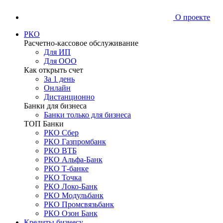
О проекте
РКО
Расчетно-кассовое обслуживание
Для ИП
Для ООО
Как открыть счет
За 1 день
Онлайн
Дистанционно
Банки для бизнеса
Банки только для бизнеса
ТОП Банки
РКО Сбер
РКО Газпромбанк
РКО ВТБ
РКО Альфа-Банк
РКО Т-банке
РКО Точка
РКО Локо-Банк
РКО Модульбанк
РКО Промсвязьбанк
РКО Озон Банк
Кредиты бизнесу