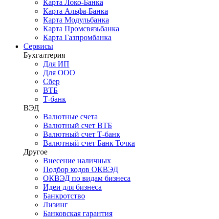
Карта Локо-Банка
Карта Альфа-Банка
Карта Модульбанка
Карта Промсвязьбанка
Карта Газпромбанка
Сервисы
Бухгалтерия
Для ИП
Для ООО
Сбер
ВТБ
Т-банк
ВЭД
Валютные счета
Валютный счет ВТБ
Валютный счет Т-банк
Валютный счет Банк Точка
Другое
Внесение наличных
Подбор кодов ОКВЭД
ОКВЭД по видам бизнеса
Идеи для бизнеса
Банкротство
Лизинг
Банковская гарантия