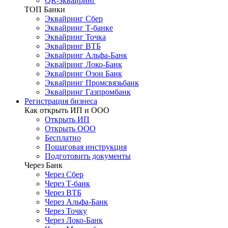
QR-эквайринг
ТОП Банки
Эквайринг Сбер
Эквайринг Т-банке
Эквайринг Точка
Эквайринг ВТБ
Эквайринг Альфа-Банк
Эквайринг Локо-Банк
Эквайринг Озон Банк
Эквайринг Промсвязьбанк
Эквайринг Газпромбанк
Регистрация бизнеса
Как открыть ИП и ООО
Открыть ИП
Открыть ООО
Бесплатно
Пошаговая инструкция
Подготовить документы
Через Банк
Через Сбер
Через Т-банк
Через ВТБ
Через Альфа-Банк
Через Точку
Через Локо-Банк