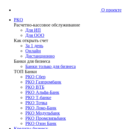
О проекте
РКО
Расчетно-кассовое обслуживание
Для ИП
Для ООО
Как открыть счет
За 1 день
Онлайн
Дистанционно
Банки для бизнеса
Банки только для бизнеса
ТОП Банки
РКО Сбер
РКО Газпромбанк
РКО ВТБ
РКО Альфа-Банк
РКО Т-банке
РКО Точка
РКО Локо-Банк
РКО Модульбанк
РКО Промсвязьбанк
РКО Озон Банк
Кредиты бизнесу