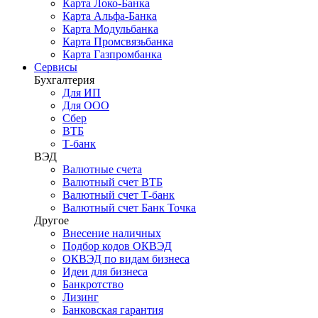
Карта Локо-Банка
Карта Альфа-Банка
Карта Модульбанка
Карта Промсвязьбанка
Карта Газпромбанка
Сервисы
Бухгалтерия
Для ИП
Для ООО
Сбер
ВТБ
Т-банк
ВЭД
Валютные счета
Валютный счет ВТБ
Валютный счет Т-банк
Валютный счет Банк Точка
Другое
Внесение наличных
Подбор кодов ОКВЭД
ОКВЭД по видам бизнеса
Идеи для бизнеса
Банкротство
Лизинг
Банковская гарантия