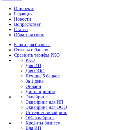
О проекте
Редакция
Новости
Вопрос/ответ
Статьи
Обратная связь
Банки для бизнеса
Отзывы о банках
Сравнить тарифы РКО
РКО
Для ИП
Для ООО
Лучшие 5 банков
За 1 день
Онлайн
Дистанционно
Эквайринг
Эквайринг для ИП
Эквайринг для ООО
Интернет-эквайринг
QR-эквайринг
Кредиты бизнесу
Для ИП