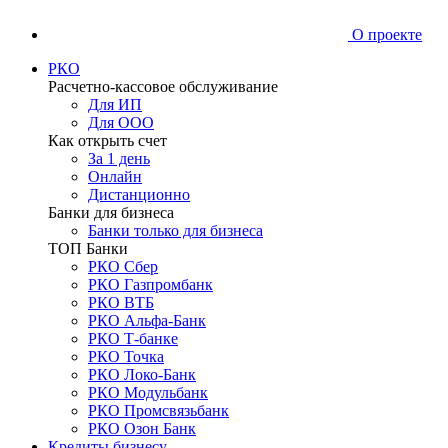
О проекте
РКО
Расчетно-кассовое обслуживание
Для ИП
Для ООО
Как открыть счет
За 1 день
Онлайн
Дистанционно
Банки для бизнеса
Банки только для бизнеса
ТОП Банки
РКО Сбер
РКО Газпромбанк
РКО ВТБ
РКО Альфа-Банк
РКО Т-банке
РКО Точка
РКО Локо-Банк
РКО Модульбанк
РКО Промсвязьбанк
РКО Озон Банк
Кредиты бизнесу