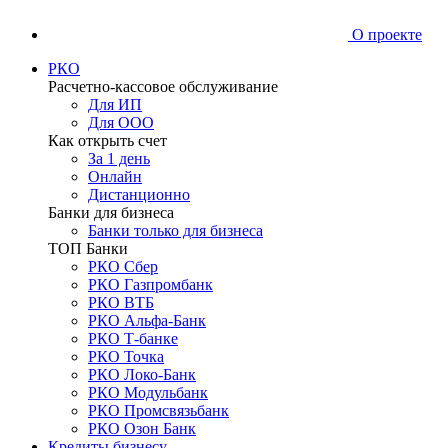
О проекте
РКО
Расчетно-кассовое обслуживание
Для ИП
Для ООО
Как открыть счет
За 1 день
Онлайн
Дистанционно
Банки для бизнеса
Банки только для бизнеса
ТОП Банки
РКО Сбер
РКО Газпромбанк
РКО ВТБ
РКО Альфа-Банк
РКО Т-банке
РКО Точка
РКО Локо-Банк
РКО Модульбанк
РКО Промсвязьбанк
РКО Озон Банк
Кредиты бизнесу