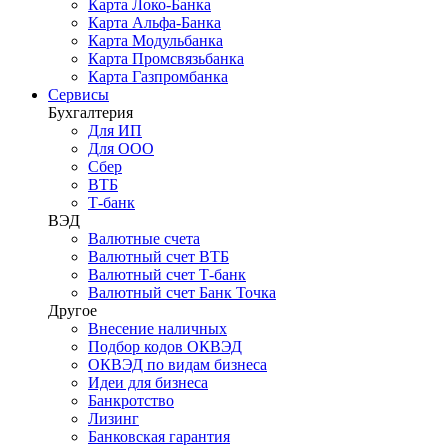
Карта Локо-Банка
Карта Альфа-Банка
Карта Модульбанка
Карта Промсвязьбанка
Карта Газпромбанка
Сервисы
Бухгалтерия
Для ИП
Для ООО
Сбер
ВТБ
Т-банк
ВЭД
Валютные счета
Валютный счет ВТБ
Валютный счет Т-банк
Валютный счет Банк Точка
Другое
Внесение наличных
Подбор кодов ОКВЭД
ОКВЭД по видам бизнеса
Идеи для бизнеса
Банкротство
Лизинг
Банковская гарантия