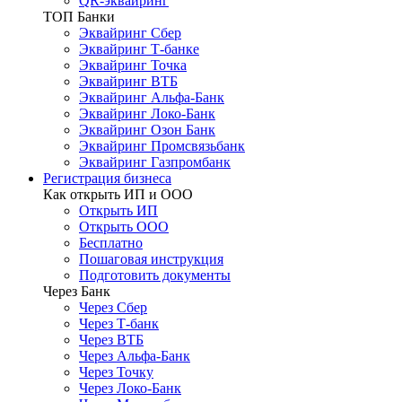
QR-эквайринг
ТОП Банки
Эквайринг Сбер
Эквайринг Т-банке
Эквайринг Точка
Эквайринг ВТБ
Эквайринг Альфа-Банк
Эквайринг Локо-Банк
Эквайринг Озон Банк
Эквайринг Промсвязьбанк
Эквайринг Газпромбанк
Регистрация бизнеса
Как открыть ИП и ООО
Открыть ИП
Открыть ООО
Бесплатно
Пошаговая инструкция
Подготовить документы
Через Банк
Через Сбер
Через Т-банк
Через ВТБ
Через Альфа-Банк
Через Точку
Через Локо-Банк