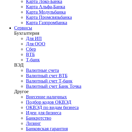
Карта Локо-Банка
Карта Альфа-Банка
Карта Модульбанка
Карта Промсвязьбанка
Карта Газпромбанка
Сервисы
Бухгалтерия
Для ИП
Для ООО
Сбер
ВТБ
Т-банк
ВЭД
Валютные счета
Валютный счет ВТБ
Валютный счет Т-банк
Валютный счет Банк Точка
Другое
Внесение наличных
Подбор кодов ОКВЭД
ОКВЭД по видам бизнеса
Идеи для бизнеса
Банкротство
Лизинг
Банковская гарантия