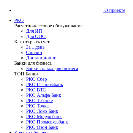
О проекте
РКО
Расчетно-кассовое обслуживание
Для ИП
Для ООО
Как открыть счет
За 1 день
Онлайн
Дистанционно
Банки для бизнеса
Банки только для бизнеса
ТОП Банки
РКО Сбер
РКО Газпромбанк
РКО ВТБ
РКО Альфа-Банк
РКО Т-банке
РКО Точка
РКО Локо-Банк
РКО Модульбанк
РКО Промсвязьбанк
РКО Озон Банк
Кредиты бизнесу