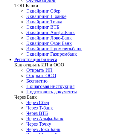
QR-эквайринг
ТОП Банки
Эквайринг Сбер
Эквайринг Т-банке
Эквайринг Точка
Эквайринг ВТБ
Эквайринг Альфа-Банк
Эквайринг Локо-Банк
Эквайринг Озон Банк
Эквайринг Промсвязьбанк
Эквайринг Газпромбанк
Регистрация бизнеса
Как открыть ИП и ООО
Открыть ИП
Открыть ООО
Бесплатно
Пошаговая инструкция
Подготовить документы
Через Банк
Через Сбер
Через Т-банк
Через ВТБ
Через Альфа-Банк
Через Точку
Через Локо-Банк