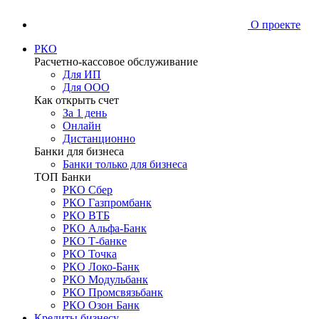
О проекте
РКО
Расчетно-кассовое обслуживание
Для ИП
Для ООО
Как открыть счет
За 1 день
Онлайн
Дистанционно
Банки для бизнеса
Банки только для бизнеса
ТОП Банки
РКО Сбер
РКО Газпромбанк
РКО ВТБ
РКО Альфа-Банк
РКО Т-банке
РКО Точка
РКО Локо-Банк
РКО Модульбанк
РКО Промсвязьбанк
РКО Озон Банк
Кредиты бизнесу