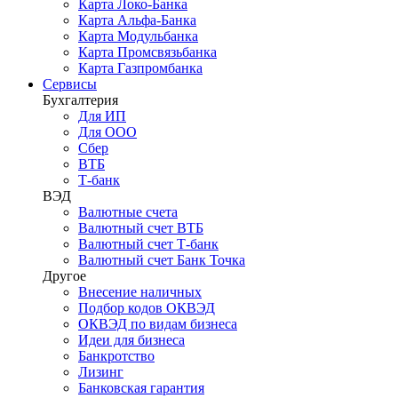
Карта Локо-Банка
Карта Альфа-Банка
Карта Модульбанка
Карта Промсвязьбанка
Карта Газпромбанка
Сервисы
Бухгалтерия
Для ИП
Для ООО
Сбер
ВТБ
Т-банк
ВЭД
Валютные счета
Валютный счет ВТБ
Валютный счет Т-банк
Валютный счет Банк Точка
Другое
Внесение наличных
Подбор кодов ОКВЭД
ОКВЭД по видам бизнеса
Идеи для бизнеса
Банкротство
Лизинг
Банковская гарантия