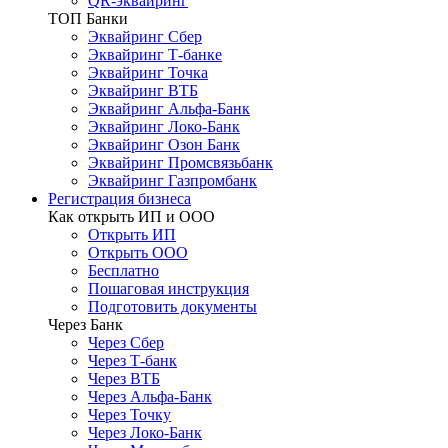
QR-эквайринг
ТОП Банки
Эквайринг Сбер
Эквайринг Т-банке
Эквайринг Точка
Эквайринг ВТБ
Эквайринг Альфа-Банк
Эквайринг Локо-Банк
Эквайринг Озон Банк
Эквайринг Промсвязьбанк
Эквайринг Газпромбанк
Регистрация бизнеса
Как открыть ИП и ООО
Открыть ИП
Открыть ООО
Бесплатно
Пошаговая инструкция
Подготовить документы
Через Банк
Через Сбер
Через Т-банк
Через ВТБ
Через Альфа-Банк
Через Точку
Через Локо-Банк