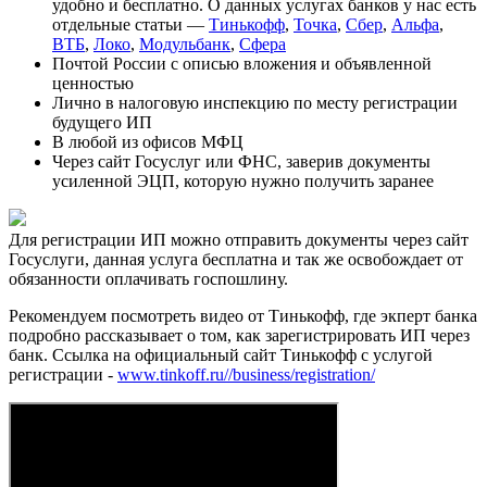
удобно и бесплатно. О данных услугах банков у нас есть
отдельные статьи —
Тинькофф
,
Точка
,
Сбер
,
Альфа
,
ВТБ
,
Локо
,
Модульбанк
,
Сфера
Почтой России с описью вложения и объявленной
ценностью
Лично в налоговую инспекцию по месту регистрации
будущего ИП
В любой из офисов МФЦ
Через сайт Госуслуг или ФНС, заверив документы
усиленной ЭЦП, которую нужно получить заранее
Для регистрации ИП можно отправить документы через сайт
Госуслуги, данная услуга бесплатна и так же освобождает от
обязанности оплачивать госпошлину.
Рекомендуем посмотреть видео от Тинькофф, где экперт банка
подробно рассказывает о том, как зарегистрировать ИП через
банк. Ссылка на официальный сайт Тинькофф с услугой
регистрации -
www.tinkoff.ru//business/registration/