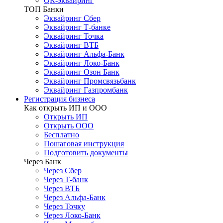
QR-эквайринг
ТОП Банки
Эквайринг Сбер
Эквайринг Т-банке
Эквайринг Точка
Эквайринг ВТБ
Эквайринг Альфа-Банк
Эквайринг Локо-Банк
Эквайринг Озон Банк
Эквайринг Промсвязьбанк
Эквайринг Газпромбанк
Регистрация бизнеса
Как открыть ИП и ООО
Открыть ИП
Открыть ООО
Бесплатно
Пошаговая инструкция
Подготовить документы
Через Банк
Через Сбер
Через Т-банк
Через ВТБ
Через Альфа-Банк
Через Точку
Через Локо-Банк