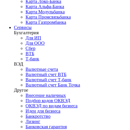
Карта Локо-Банка
Карта Альфа-Банка
Карта Модульбанка
Карта Промсвязьбанка
Карта Газпромбанка
Сервисы
Бухгалтерия
Для ИП
Для ООО
Сбер
ВТБ
Т-банк
ВЭД
Валютные счета
Валютный счет ВТБ
Валютный счет Т-банк
Валютный счет Банк Точка
Другое
Внесение наличных
Подбор кодов ОКВЭД
ОКВЭД по видам бизнеса
Идеи для бизнеса
Банкротство
Лизинг
Банковская гарантия