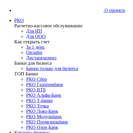
О проекте
РКО
Расчетно-кассовое обслуживание
Для ИП
Для ООО
Как открыть счет
За 1 день
Онлайн
Дистанционно
Банки для бизнеса
Банки только для бизнеса
ТОП Банки
РКО Сбер
РКО Газпромбанк
РКО ВТБ
РКО Альфа-Банк
РКО Т-банке
РКО Точка
РКО Локо-Банк
РКО Модульбанк
РКО Промсвязьбанк
РКО Озон Банк
Кредиты бизнесу