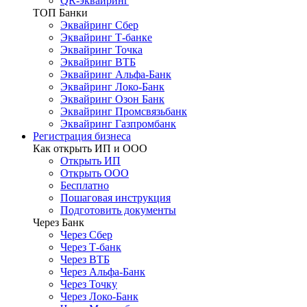
QR-эквайринг
ТОП Банки
Эквайринг Сбер
Эквайринг Т-банке
Эквайринг Точка
Эквайринг ВТБ
Эквайринг Альфа-Банк
Эквайринг Локо-Банк
Эквайринг Озон Банк
Эквайринг Промсвязьбанк
Эквайринг Газпромбанк
Регистрация бизнеса
Как открыть ИП и ООО
Открыть ИП
Открыть ООО
Бесплатно
Пошаговая инструкция
Подготовить документы
Через Банк
Через Сбер
Через Т-банк
Через ВТБ
Через Альфа-Банк
Через Точку
Через Локо-Банк