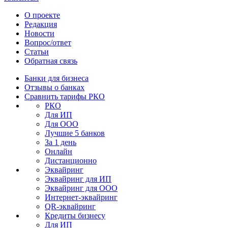
О проекте
Редакция
Новости
Вопрос/ответ
Статьи
Обратная связь
Банки для бизнеса
Отзывы о банках
Сравнить тарифы РКО
РКО
Для ИП
Для ООО
Лучшие 5 банков
За 1 день
Онлайн
Дистанционно
Эквайринг
Эквайринг для ИП
Эквайринг для ООО
Интернет-эквайринг
QR-эквайринг
Кредиты бизнесу
Для ИП