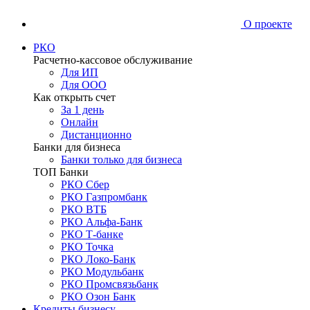
О проекте
РКО
Расчетно-кассовое обслуживание
Для ИП
Для ООО
Как открыть счет
За 1 день
Онлайн
Дистанционно
Банки для бизнеса
Банки только для бизнеса
ТОП Банки
РКО Сбер
РКО Газпромбанк
РКО ВТБ
РКО Альфа-Банк
РКО Т-банке
РКО Точка
РКО Локо-Банк
РКО Модульбанк
РКО Промсвязьбанк
РКО Озон Банк
Кредиты бизнесу