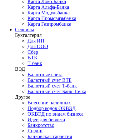
Карта Локо-Банка
Карта Альфа-Банка
Карта Модульбанка
Карта Промсвязьбанка
Карта Газпромбанка
Сервисы
Бухгалтерия
Для ИП
Для ООО
Сбер
ВТБ
Т-банк
ВЭД
Валютные счета
Валютный счет ВТБ
Валютный счет Т-банк
Валютный счет Банк Точка
Другое
Внесение наличных
Подбор кодов ОКВЭД
ОКВЭД по видам бизнеса
Идеи для бизнеса
Банкротство
Лизинг
Банковская гарантия