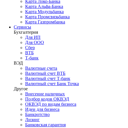
Карта Локо-Банка
Карта Альфа-Банка
Карта Модульбанка
Карта Промсвязьбанка
Карта Газпромбанка
Сервисы
Бухгалтерия
Для ИП
Для ООО
Сбер
ВТБ
Т-банк
ВЭД
Валютные счета
Валютный счет ВТБ
Валютный счет Т-банк
Валютный счет Банк Точка
Другое
Внесение наличных
Подбор кодов ОКВЭД
ОКВЭД по видам бизнеса
Идеи для бизнеса
Банкротство
Лизинг
Банковская гарантия