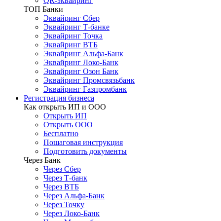
QR-эквайринг
ТОП Банки
Эквайринг Сбер
Эквайринг Т-банке
Эквайринг Точка
Эквайринг ВТБ
Эквайринг Альфа-Банк
Эквайринг Локо-Банк
Эквайринг Озон Банк
Эквайринг Промсвязьбанк
Эквайринг Газпромбанк
Регистрация бизнеса
Как открыть ИП и ООО
Открыть ИП
Открыть ООО
Бесплатно
Пошаговая инструкция
Подготовить документы
Через Банк
Через Сбер
Через Т-банк
Через ВТБ
Через Альфа-Банк
Через Точку
Через Локо-Банк