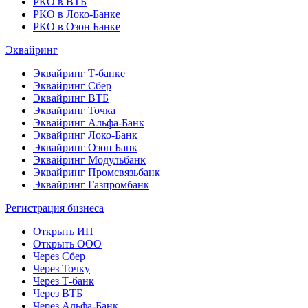
РКО в ВТБ
РКО в Локо-Банке
РКО в Озон Банке
Эквайринг
Эквайринг Т-банке
Эквайринг Сбер
Эквайринг ВТБ
Эквайринг Точка
Эквайринг Альфа-Банк
Эквайринг Локо-Банк
Эквайринг Озон Банк
Эквайринг Модульбанк
Эквайринг Промсвязьбанк
Эквайринг Газпромбанк
Регистрация бизнеса
Открыть ИП
Открыть ООО
Через Сбер
Через Точку
Через Т-банк
Через ВТБ
Через Альфа-Банк