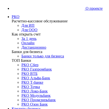
О проекте
РКО
Расчетно-кассовое обслуживание
Для ИП
Для ООО
Как открыть счет
За 1 день
Онлайн
Дистанционно
Банки для бизнеса
Банки только для бизнеса
ТОП Банки
РКО Сбер
РКО Газпромбанк
РКО ВТБ
РКО Альфа-Банк
РКО Т-банке
РКО Точка
РКО Локо-Банк
РКО Модульбанк
РКО Промсвязьбанк
РКО Озон Банк
Кредиты бизнесу