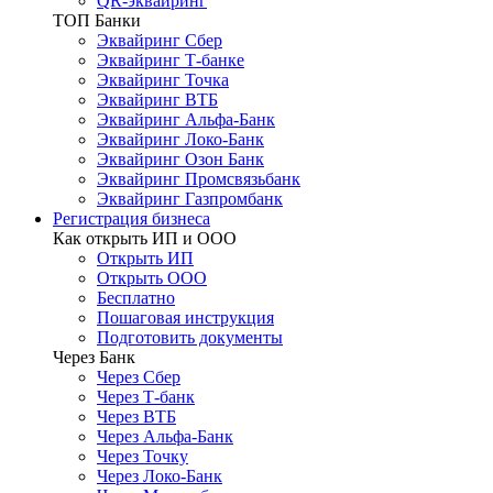
QR-эквайринг
ТОП Банки
Эквайринг Сбер
Эквайринг Т-банке
Эквайринг Точка
Эквайринг ВТБ
Эквайринг Альфа-Банк
Эквайринг Локо-Банк
Эквайринг Озон Банк
Эквайринг Промсвязьбанк
Эквайринг Газпромбанк
Регистрация бизнеса
Как открыть ИП и ООО
Открыть ИП
Открыть ООО
Бесплатно
Пошаговая инструкция
Подготовить документы
Через Банк
Через Сбер
Через Т-банк
Через ВТБ
Через Альфа-Банк
Через Точку
Через Локо-Банк