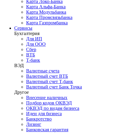
Карта Локо-Банка
Карта Альфа-Банка
Карта Модульбанка
Карта Промсвязьбанка
Карта Газпромбанка
Сервисы
Бухгалтерия
Для ИП
Для ООО
Сбер
ВТБ
Т-банк
ВЭД
Валютные счета
Валютный счет ВТБ
Валютный счет Т-банк
Валютный счет Банк Точка
Другое
Внесение наличных
Подбор кодов ОКВЭД
ОКВЭД по видам бизнеса
Идеи для бизнеса
Банкротство
Лизинг
Банковская гарантия