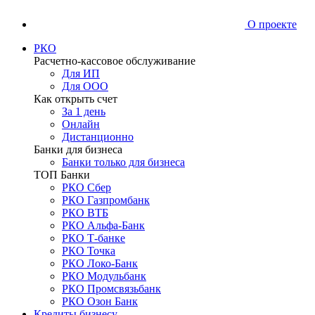
О проекте
РКО
Расчетно-кассовое обслуживание
Для ИП
Для ООО
Как открыть счет
За 1 день
Онлайн
Дистанционно
Банки для бизнеса
Банки только для бизнеса
ТОП Банки
РКО Сбер
РКО Газпромбанк
РКО ВТБ
РКО Альфа-Банк
РКО Т-банке
РКО Точка
РКО Локо-Банк
РКО Модульбанк
РКО Промсвязьбанк
РКО Озон Банк
Кредиты бизнесу