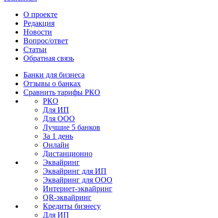
О проекте
Редакция
Новости
Вопрос/ответ
Статьи
Обратная связь
Банки для бизнеса
Отзывы о банках
Сравнить тарифы РКО
РКО
Для ИП
Для ООО
Лучшие 5 банков
За 1 день
Онлайн
Дистанционно
Эквайринг
Эквайринг для ИП
Эквайринг для ООО
Интернет-эквайринг
QR-эквайринг
Кредиты бизнесу
Для ИП