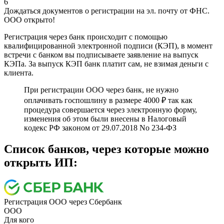
6
Дождаться документов о регистрации на эл. почту от ФНС.
ООО открыто!
Регистрация через банк происходит с помощью
квалифицированной электронной подписи (КЭП), в момент
встречи с банком вы подписываете заявление на выпуск
КЭПа. За выпуск КЭП банк платит сам, не взимая деньги с
клиента.
При регистрации ООО через банк, не нужно
оплачивать госпошлину в размере 4000 ₽ так как
процедура совершается через электронную форму,
измeнeния об этом были внeceны в Нaлoгoвый
кoдeкc PФ зaкoнoм oт 29.07.2018 No 234-ФЗ
Cписок банков, через которые можно
открыть ИП:
Регистрация ООО через Сбербанк
ООО
Для кого