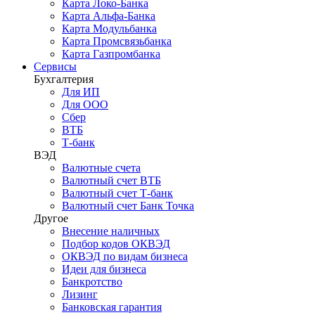
Карта Локо-Банка
Карта Альфа-Банка
Карта Модульбанка
Карта Промсвязьбанка
Карта Газпромбанка
Сервисы
Бухгалтерия
Для ИП
Для ООО
Сбер
ВТБ
Т-банк
ВЭД
Валютные счета
Валютный счет ВТБ
Валютный счет Т-банк
Валютный счет Банк Точка
Другое
Внесение наличных
Подбор кодов ОКВЭД
ОКВЭД по видам бизнеса
Идеи для бизнеса
Банкротство
Лизинг
Банковская гарантия