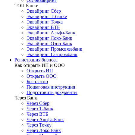
QR-эквайринг
ТОП Банки
Эквайринг Сбер
Эквайринг Т-банке
Эквайринг Точка
Эквайринг ВТБ
Эквайринг Альфа-Банк
Эквайринг Локо-Банк
Эквайринг Озон Банк
Эквайринг Промсвязьбанк
Эквайринг Газпромбанк
Регистрация бизнеса
Как открыть ИП и ООО
Открыть ИП
Открыть ООО
Бесплатно
Пошаговая инструкция
Подготовить документы
Через Банк
Через Сбер
Через Т-банк
Через ВТБ
Через Альфа-Банк
Через Точку
Через Локо-Банк