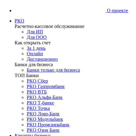
О проекте
РКО
Расчетно-кассовое обслуживание
Для ИП
Для ООО
Как открыть счет
За 1 день
Онлайн
Дистанционно
Банки для бизнеса
Банки только для бизнеса
ТОП Банки
РКО Сбер
РКО Газпромбанк
РКО ВТБ
РКО Альфа-Банк
РКО Т-банке
РКО Точка
РКО Локо-Банк
РКО Модульбанк
РКО Промсвязьбанк
РКО Озон Банк
Кредиты бизнесу