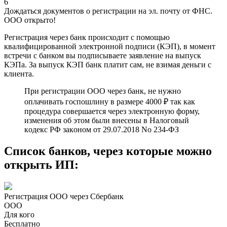
6
Дождаться документов о регистрации на эл. почту от ФНС.
ООО открыто!
Регистрация через банк происходит с помощью
квалифицированной электронной подписи (КЭП), в момент
встречи с банком вы подписываете заявление на выпуск
КЭПа. За выпуск КЭП банк платит сам, не взимая деньги с
клиента.
При регистрации ООО через банк, не нужно
оплачивать госпошлину в размере 4000 ₽ так как
процедура совершается через электронную форму,
измeнeния об этом были внeceны в Нaлoгoвый
кoдeкc PФ зaкoнoм oт 29.07.2018 No 234-ФЗ
Cписок банков, через которые можно
открыть ИП:
Регистрация ООО через Сбербанк
ООО
Для кого
Бесплатно