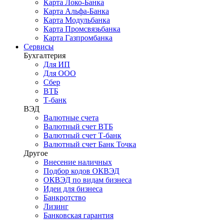
Карта Локо-Банка
Карта Альфа-Банка
Карта Модульбанка
Карта Промсвязьбанка
Карта Газпромбанка
Сервисы
Бухгалтерия
Для ИП
Для ООО
Сбер
ВТБ
Т-банк
ВЭД
Валютные счета
Валютный счет ВТБ
Валютный счет Т-банк
Валютный счет Банк Точка
Другое
Внесение наличных
Подбор кодов ОКВЭД
ОКВЭД по видам бизнеса
Идеи для бизнеса
Банкротство
Лизинг
Банковская гарантия