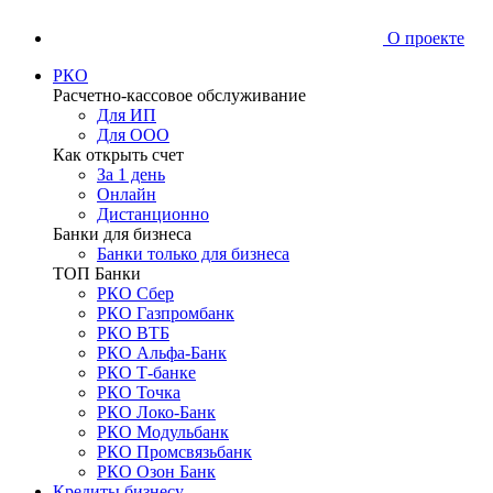
О проекте
РКО
Расчетно-кассовое обслуживание
Для ИП
Для ООО
Как открыть счет
За 1 день
Онлайн
Дистанционно
Банки для бизнеса
Банки только для бизнеса
ТОП Банки
РКО Сбер
РКО Газпромбанк
РКО ВТБ
РКО Альфа-Банк
РКО Т-банке
РКО Точка
РКО Локо-Банк
РКО Модульбанк
РКО Промсвязьбанк
РКО Озон Банк
Кредиты бизнесу