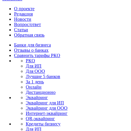
О проекте
Редакция
Новости
Вопрос/ответ
Статьи
Обратная связь
Банки для бизнеса
Отзывы о банках
Сравнить тарифы РКО
РКО
Для ИП
Для ООО
Лучшие 5 банков
За 1 день
Онлайн
Дистанционно
Эквайринг
Эквайринг для ИП
Эквайринг для ООО
Интернет-эквайринг
QR-эквайринг
Кредиты бизнесу
Для ИП