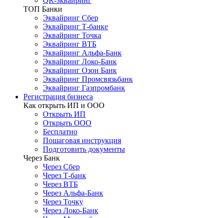
QR-эквайринг
ТОП Банки
Эквайринг Сбер
Эквайринг Т-банке
Эквайринг Точка
Эквайринг ВТБ
Эквайринг Альфа-Банк
Эквайринг Локо-Банк
Эквайринг Озон Банк
Эквайринг Промсвязьбанк
Эквайринг Газпромбанк
Регистрация бизнеса
Как открыть ИП и ООО
Открыть ИП
Открыть ООО
Бесплатно
Пошаговая инструкция
Подготовить документы
Через Банк
Через Сбер
Через Т-банк
Через ВТБ
Через Альфа-Банк
Через Точку
Через Локо-Банк