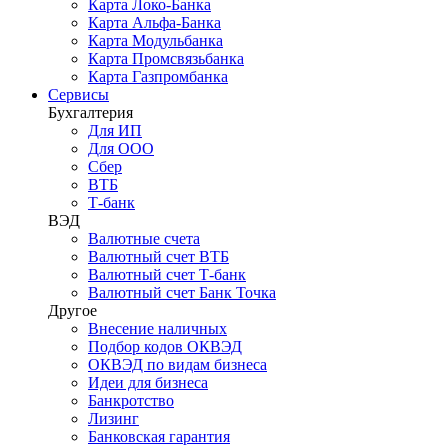
Карта Локо-Банка
Карта Альфа-Банка
Карта Модульбанка
Карта Промсвязьбанка
Карта Газпромбанка
Сервисы
Бухгалтерия
Для ИП
Для ООО
Сбер
ВТБ
Т-банк
ВЭД
Валютные счета
Валютный счет ВТБ
Валютный счет Т-банк
Валютный счет Банк Точка
Другое
Внесение наличных
Подбор кодов ОКВЭД
ОКВЭД по видам бизнеса
Идеи для бизнеса
Банкротство
Лизинг
Банковская гарантия