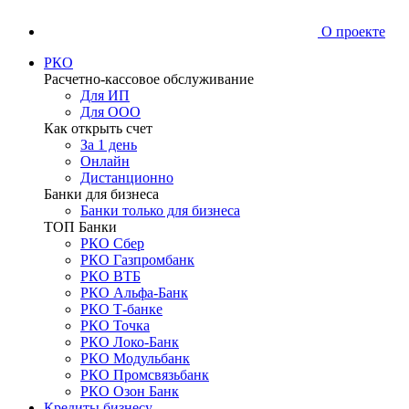
О проекте
РКО
Расчетно-кассовое обслуживание
Для ИП
Для ООО
Как открыть счет
За 1 день
Онлайн
Дистанционно
Банки для бизнеса
Банки только для бизнеса
ТОП Банки
РКО Сбер
РКО Газпромбанк
РКО ВТБ
РКО Альфа-Банк
РКО Т-банке
РКО Точка
РКО Локо-Банк
РКО Модульбанк
РКО Промсвязьбанк
РКО Озон Банк
Кредиты бизнесу