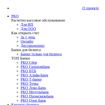
О проекте
РКО
Расчетно-кассовое обслуживание
Для ИП
Для ООО
Как открыть счет
За 1 день
Онлайн
Дистанционно
Банки для бизнеса
Банки только для бизнеса
ТОП Банки
РКО Сбер
РКО Газпромбанк
РКО ВТБ
РКО Альфа-Банк
РКО Т-банке
РКО Точка
РКО Локо-Банк
РКО Модульбанк
РКО Промсвязьбанк
РКО Озон Банк
Кредиты бизнесу