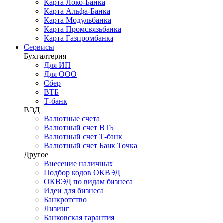
Карта Локо-Банка
Карта Альфа-Банка
Карта Модульбанка
Карта Промсвязьбанка
Карта Газпромбанка
Сервисы
Бухгалтерия
Для ИП
Для ООО
Сбер
ВТБ
Т-банк
ВЭД
Валютные счета
Валютный счет ВТБ
Валютный счет Т-банк
Валютный счет Банк Точка
Другое
Внесение наличных
Подбор кодов ОКВЭД
ОКВЭД по видам бизнеса
Идеи для бизнеса
Банкротство
Лизинг
Банковская гарантия