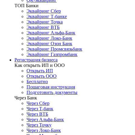
QR-эквайринг
ТОП Банки
Эквайринг Сбер
Эквайринг Т-банке
Эквайринг Точка
Эквайринг ВТБ
Эквайринг Альфа-Банк
Эквайринг Локо-Банк
Эквайринг Озон Банк
Эквайринг Промсвязьбанк
Эквайринг Газпромбанк
Регистрация бизнеса
Как открыть ИП и ООО
Открыть ИП
Открыть ООО
Бесплатно
Пошаговая инструкция
Подготовить документы
Через Банк
Через Сбер
Через Т-банк
Через ВТБ
Через Альфа-Банк
Через Точку
Через Локо-Банк