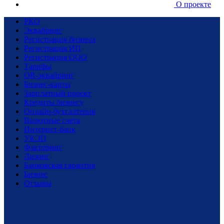
О проекте
РКО
Эквайринг
Регистрация бизнеса
Регистрация ИП
Регистрация ООО
Тарифы
QR-эквайринг
Бизнес-карты
Зарплатный проект
Кредиты бизнесу
Онлайн-бухгалтерия
Валютные счета
Интернет-банк
УКЭП
Факторинг
Лизинг
Банковская гарантия
Бизнес
Отзывы