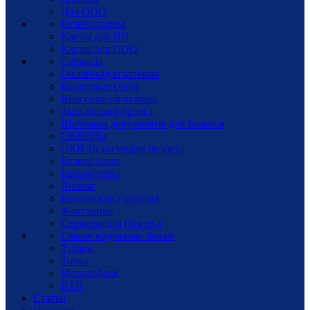
Для ООО
Бизнес-карты
Карты для ИП
Карты для ООО
Сервисы
Онлайн-бухгалтерия
Валютные счета
Внесение наличных
Зарплатный проект
Шаблоны документов для бизнеса
ОКВЭДы
ОКВЭД по видам бизнеса
Бизнес-идеи
Банкротство
Лизинг
Банковская гарантия
Факторинг
Сервисы для бизнеса
Самые надежные банки
Т-банк
Точка
Модульбанк
ВТБ
Статьи