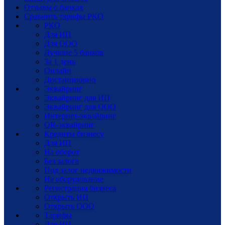
Отзывы о банках
Сравнить тарифы РКО
РКО
Для ИП
Для ООО
Лучшие 5 банков
За 1 день
Онлайн
Дистанционно
Эквайринг
Эквайринг для ИП
Эквайринг для ООО
Интернет-эквайринг
QR-эквайринг
Кредиты бизнесу
Для ИП
На оборот
Без залога
Под залог недвижимости
На оборудование
Регистрация бизнеса
Открыть ИП
Открыть ООО
Тарифы
Для ИП